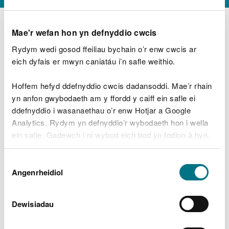
Mae'r wefan hon yn defnyddio cwcis
Rydym wedi gosod ffeiliau bychain o’r enw cwcis ar
D
y
eich dyfais er mwyn caniatáu i’n safle weithio.
Beth oeddech chi’n wneud?
w
e
Hoffem hefyd ddefnyddio cwcis dadansoddi. Mae’r rhain
d
yn anfon gwybodaeth am y ffordd y caiff ein safle ei
w
Peidiwch â chynnwys gwybodaeth bersonol neu
ddefnyddio i wasanaethau o’r enw Hotjar a Google
c
ariannol
h
Analytics. Rydym yn defnyddio’r wybodaeth hon i wella
w
ein safle. Gadewch i ni wybod eich bod yn fodlon â hyn.
r
Byddwn yn defnyddio cwci i gadw eich dewis.
t
Beth oedd yn mynd o’i le?
Dewis
h
Gellir
darllen mwy am ein cwcis
cyn i chi ddewis.
Angenrheidiol
y
Caniatâd
m
a
m
Dewisiadau
e
i