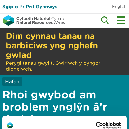
Sgipio I’r Prif Gynnwys
English
Dim cynnau tanau na
barbiciws yng nghefn
gwlad
Perygl tanau gwyllt. Gwiriwch y cyngor
diogelwch.
Hafan
Rhoi gwybod am
broblem ynglŷn â’r
dudalen