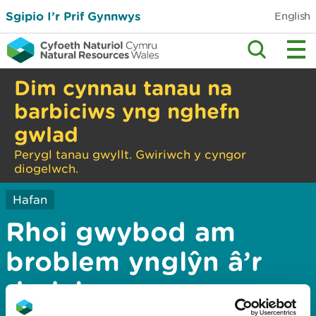
Sgipio I’r Prif Gynnwys
English
Dim cynnau tanau na
barbiciws yng nghefn
gwlad
Perygl tanau gwyllt. Gwiriwch y cyngor
diogelwch.
Hafan
Rhoi gwybod am
broblem ynglŷn â’r
dudalen