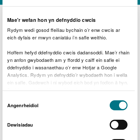
Mae'r wefan hon yn defnyddio cwcis
Rydym wedi gosod ffeiliau bychain o’r enw cwcis ar
D
y
eich dyfais er mwyn caniatáu i’n safle weithio.
Beth oeddech chi’n wneud?
w
e
Hoffem hefyd ddefnyddio cwcis dadansoddi. Mae’r rhain
d
yn anfon gwybodaeth am y ffordd y caiff ein safle ei
w
Peidiwch â chynnwys gwybodaeth bersonol neu
ddefnyddio i wasanaethau o’r enw Hotjar a Google
c
ariannol
h
Analytics. Rydym yn defnyddio’r wybodaeth hon i wella
w
ein safle. Gadewch i ni wybod eich bod yn fodlon â hyn.
r
Byddwn yn defnyddio cwci i gadw eich dewis.
t
Beth oedd yn mynd o’i le?
Dewis
h
Gellir
darllen mwy am ein cwcis
cyn i chi ddewis.
Angenrheidiol
y
Caniatâd
m
a
m
Dewisiadau
e
i