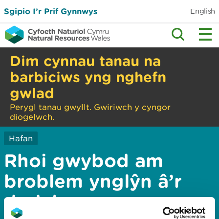
Sgipio I’r Prif Gynnwys
English
Dim cynnau tanau na
barbiciws yng nghefn
gwlad
Perygl tanau gwyllt. Gwiriwch y cyngor
diogelwch.
Hafan
Rhoi gwybod am
broblem ynglŷn â’r
dudalen