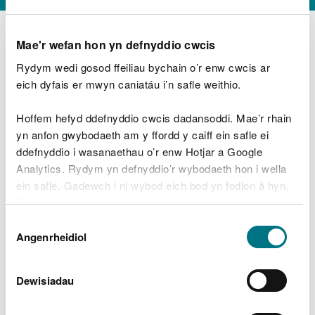
Mae'r wefan hon yn defnyddio cwcis
Rydym wedi gosod ffeiliau bychain o’r enw cwcis ar
D
y
eich dyfais er mwyn caniatáu i’n safle weithio.
Beth oeddech chi’n wneud?
w
e
Hoffem hefyd ddefnyddio cwcis dadansoddi. Mae’r rhain
d
yn anfon gwybodaeth am y ffordd y caiff ein safle ei
w
Peidiwch â chynnwys gwybodaeth bersonol neu
ddefnyddio i wasanaethau o’r enw Hotjar a Google
c
ariannol
h
Analytics. Rydym yn defnyddio’r wybodaeth hon i wella
w
ein safle. Gadewch i ni wybod eich bod yn fodlon â hyn.
r
Byddwn yn defnyddio cwci i gadw eich dewis.
t
Beth oedd yn mynd o’i le?
Dewis
h
Gellir
darllen mwy am ein cwcis
cyn i chi ddewis.
Angenrheidiol
y
Caniatâd
m
a
m
Dewisiadau
e
i