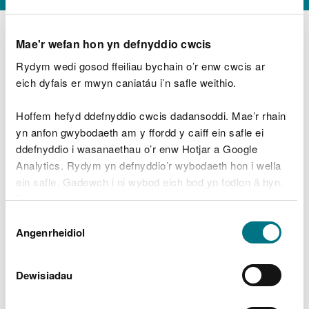
Mae'r wefan hon yn defnyddio cwcis
Rydym wedi gosod ffeiliau bychain o’r enw cwcis ar
D
y
eich dyfais er mwyn caniatáu i’n safle weithio.
Beth oeddech chi’n wneud?
w
e
Hoffem hefyd ddefnyddio cwcis dadansoddi. Mae’r rhain
d
yn anfon gwybodaeth am y ffordd y caiff ein safle ei
w
Peidiwch â chynnwys gwybodaeth bersonol neu
ddefnyddio i wasanaethau o’r enw Hotjar a Google
c
ariannol
h
Analytics. Rydym yn defnyddio’r wybodaeth hon i wella
w
ein safle. Gadewch i ni wybod eich bod yn fodlon â hyn.
r
Byddwn yn defnyddio cwci i gadw eich dewis.
t
Beth oedd yn mynd o’i le?
Dewis
h
Gellir
darllen mwy am ein cwcis
cyn i chi ddewis.
Angenrheidiol
y
Caniatâd
m
a
m
Dewisiadau
e
i