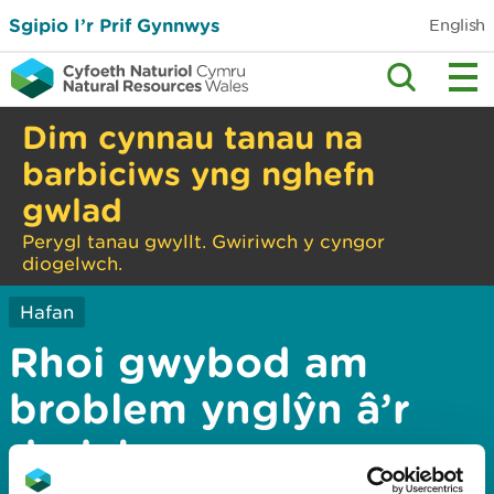
Sgipio I’r Prif Gynnwys
English
Dim cynnau tanau na
barbiciws yng nghefn
gwlad
Perygl tanau gwyllt. Gwiriwch y cyngor
diogelwch.
Hafan
Rhoi gwybod am
broblem ynglŷn â’r
dudalen