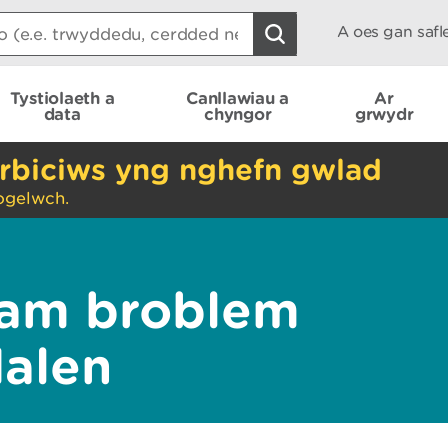
A oes gan saf
Tystiolaeth a
Canllawiau a
Ar
data
chyngor
grwydr
rbiciws yng nghefn gwlad
ogelwch.
am broblem
dalen