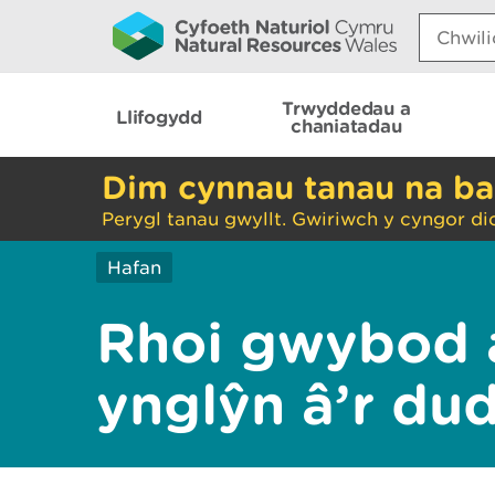
Search:
Trwyddedau a
Llifogydd
chaniatadau
Dim cynnau tanau na ba
Perygl tanau gwyllt. Gwiriwch y cyngor di
Hafan
Rhoi gwybod 
ynglŷn â’r du