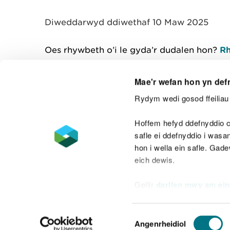
y
m
Diweddarwyd ddiwethaf 10 Maw 2025
w
e
l
Oes rhywbeth o’i le gyda’r dudalen hon?
Rh
i
a
d
Mae'r wefan hon yn def
Rydym wedi gosod ffeiliau 
Cysylltu â ni
Hoffem hefyd ddefnyddio c
safle ei ddefnyddio i was
hon i wella ein safle. Gad
eich dewis.
Datganiad hygyrchedd
Safonau'r Gymr
Gellir
darllen mwy am ein
Datganiad caethwasiaeth fodern
Dewis
Angenrheidiol
Caniatâd