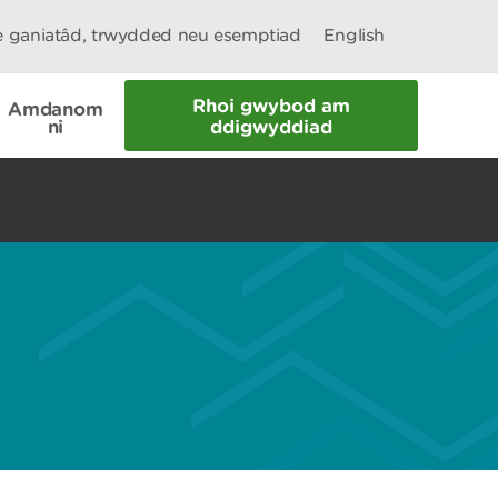
le ganiatâd, trwydded neu esemptiad
English
Rhoi gwybod am
Amdanom
ni
ddigwyddiad