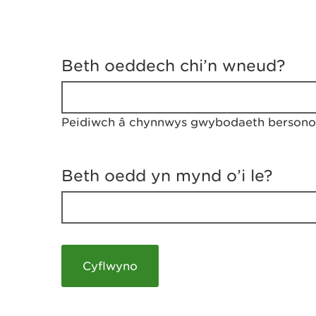
D
y
Beth oeddech chi’n wneud?
w
e
d
w
Peidiwch â chynnwys gwybodaeth bersonol
c
h
w
r
Beth oedd yn mynd o’i le?
t
h
y
m
a
m
e
i
c
h