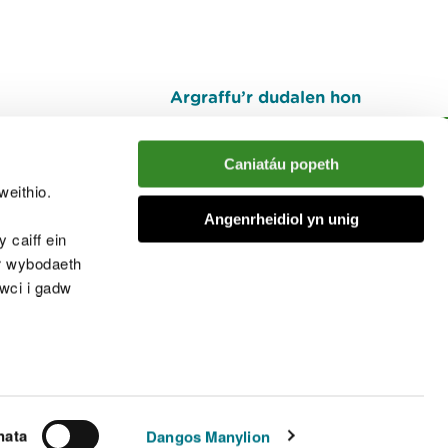
Argraffu’r dudalen hon
I fyny
Caniatáu popeth
weithio.
muno â'r sgwrs
Angenrheidiol yn unig
 caiff ein
’r wybodaeth
cwci i gadw
chwcis
nata
Dangos Manylion
© Cyfoeth Naturiol Cymru