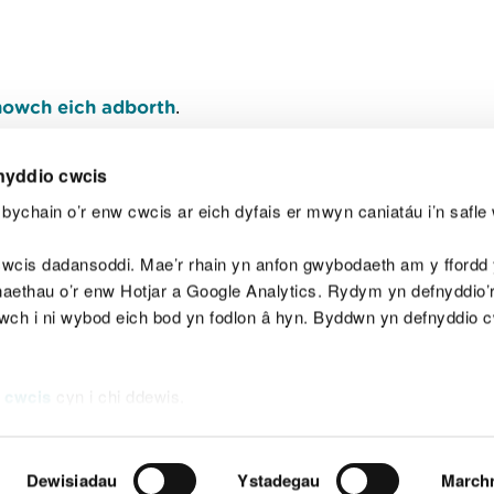
owch eich adborth
.
nyddio cwcis
bychain o’r enw cwcis ar eich dyfais er mwyn caniatáu i’n safle 
Y
wcis dadansoddi. Mae’r rhain yn anfon gwybodaeth am y ffordd y
anaethau o’r enw Hotjar a Google Analytics. Rydym yn defnyddio
ewch i ni wybod eich bod yn fodlon â hyn. Byddwn yn defnyddio 
aeg
Map o'r safle
Hawlfraint
Preifatrwydd a 
 cwcis
cyn i chi ddewis.
Dewisiadau
Ystadegau
March