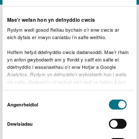
Mae'r wefan hon yn defnyddio cwcis
Rydym wedi gosod ffeiliau bychain o’r enw cwcis ar
D
y
eich dyfais er mwyn caniatáu i’n safle weithio.
Beth oeddech chi’n wneud?
w
e
Hoffem hefyd ddefnyddio cwcis dadansoddi. Mae’r rhain
d
yn anfon gwybodaeth am y ffordd y caiff ein safle ei
w
Peidiwch â chynnwys gwybodaeth bersonol neu
ddefnyddio i wasanaethau o’r enw Hotjar a Google
c
ariannol
h
Analytics. Rydym yn defnyddio’r wybodaeth hon i wella
w
ein safle. Gadewch i ni wybod eich bod yn fodlon â hyn.
r
Byddwn yn defnyddio cwci i gadw eich dewis.
t
Beth oedd yn mynd o’i le?
Dewis
h
Gellir
darllen mwy am ein cwcis
cyn i chi ddewis.
Angenrheidiol
y
Caniatâd
m
a
m
Dewisiadau
e
i