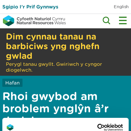
Sgipio I’r Prif Gynnwys
English
Dim cynnau tanau na
barbiciws yng nghefn
gwlad
Perygl tanau gwyllt. Gwiriwch y cyngor
diogelwch.
Hafan
Rhoi gwybod am
broblem ynglŷn â’r
dudalen