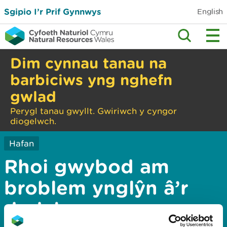
Sgipio I’r Prif Gynnwys
English
Dim cynnau tanau na
barbiciws yng nghefn
gwlad
Perygl tanau gwyllt. Gwiriwch y cyngor
diogelwch.
Hafan
Rhoi gwybod am
broblem ynglŷn â’r
dudalen