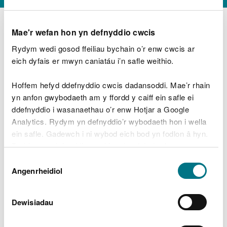
Mae'r wefan hon yn defnyddio cwcis
Rydym wedi gosod ffeiliau bychain o’r enw cwcis ar
D
y
eich dyfais er mwyn caniatáu i’n safle weithio.
Beth oeddech chi’n wneud?
w
e
Hoffem hefyd ddefnyddio cwcis dadansoddi. Mae’r rhain
d
yn anfon gwybodaeth am y ffordd y caiff ein safle ei
w
Peidiwch â chynnwys gwybodaeth bersonol neu
ddefnyddio i wasanaethau o’r enw Hotjar a Google
c
ariannol
h
Analytics. Rydym yn defnyddio’r wybodaeth hon i wella
w
ein safle. Gadewch i ni wybod eich bod yn fodlon â hyn.
r
Byddwn yn defnyddio cwci i gadw eich dewis.
t
Beth oedd yn mynd o’i le?
Dewis
h
Gellir
darllen mwy am ein cwcis
cyn i chi ddewis.
Angenrheidiol
y
Caniatâd
m
a
m
Dewisiadau
e
i