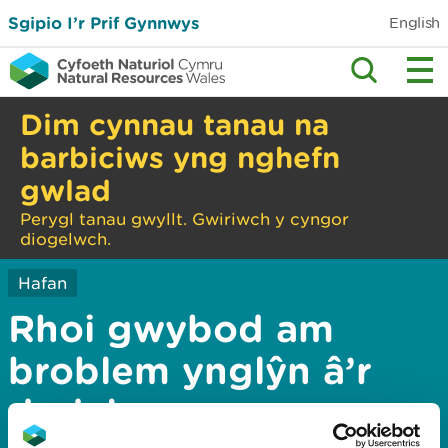
Sgipio I’r Prif Gynnwys
English
Dim cynnau tanau na
barbiciws yng nghefn
gwlad
Perygl tanau gwyllt. Gwiriwch y cyngor
diogelwch.
Hafan
Rhoi gwybod am
broblem ynglŷn â’r
dudalen