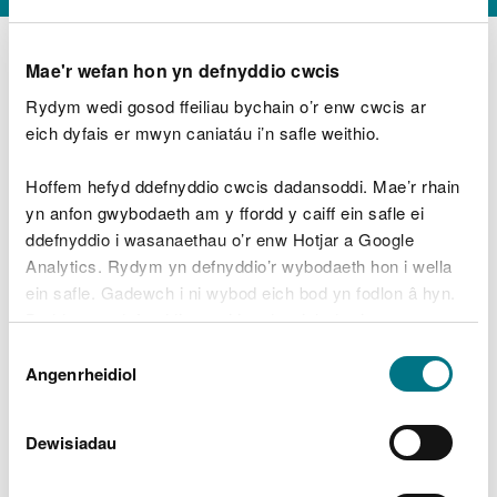
Mae'r wefan hon yn defnyddio cwcis
Rydym wedi gosod ffeiliau bychain o’r enw cwcis ar
D
y
eich dyfais er mwyn caniatáu i’n safle weithio.
Beth oeddech chi’n wneud?
w
e
Hoffem hefyd ddefnyddio cwcis dadansoddi. Mae’r rhain
d
yn anfon gwybodaeth am y ffordd y caiff ein safle ei
w
Peidiwch â chynnwys gwybodaeth bersonol neu
ddefnyddio i wasanaethau o’r enw Hotjar a Google
c
ariannol
h
Analytics. Rydym yn defnyddio’r wybodaeth hon i wella
w
ein safle. Gadewch i ni wybod eich bod yn fodlon â hyn.
r
Byddwn yn defnyddio cwci i gadw eich dewis.
t
Beth oedd yn mynd o’i le?
Dewis
h
Gellir
darllen mwy am ein cwcis
cyn i chi ddewis.
Angenrheidiol
y
Caniatâd
m
a
m
Dewisiadau
e
i