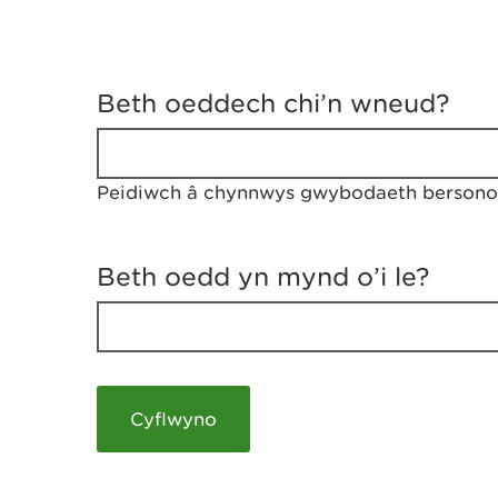
D
y
Beth oeddech chi’n wneud?
w
e
d
w
Peidiwch â chynnwys gwybodaeth bersonol
c
h
w
r
Beth oedd yn mynd o’i le?
t
h
y
m
a
m
e
i
c
h