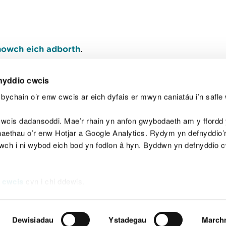
owch eich adborth
.
nyddio cwcis
bychain o’r enw cwcis ar eich dyfais er mwyn caniatáu i’n safle 
Y
wcis dadansoddi. Mae’r rhain yn anfon gwybodaeth am y ffordd y
anaethau o’r enw Hotjar a Google Analytics. Rydym yn defnyddio
ewch i ni wybod eich bod yn fodlon â hyn. Byddwn yn defnyddio 
aeg
Map o'r safle
Hawlfraint
Preifatrwydd a 
 cwcis
cyn i chi ddewis.
Dewisiadau
Ystadegau
March