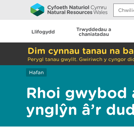
Search:
Trwyddedau a
Llifogydd
chaniatadau
Dim cynnau tanau na ba
Perygl tanau gwyllt. Gwiriwch y cyngor di
Hafan
Rhoi gwybod 
ynglŷn â’r du