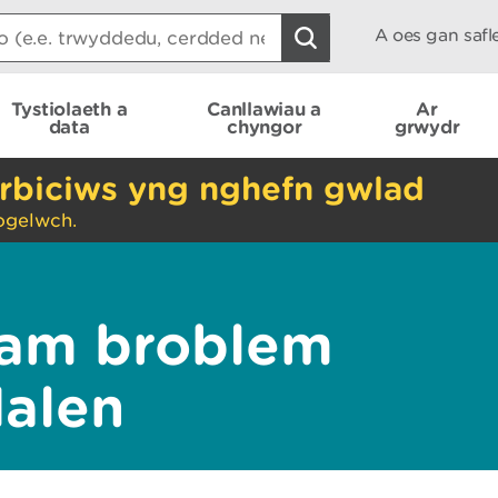
A oes gan saf
Tystiolaeth a
Canllawiau a
Ar
data
chyngor
grwydr
rbiciws yng nghefn gwlad
ogelwch.
am broblem
dalen