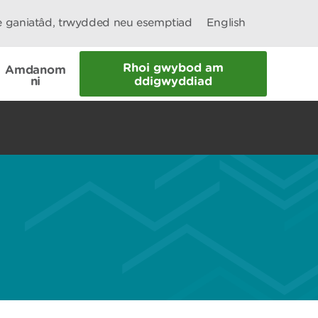
le ganiatâd, trwydded neu esemptiad
English
Rhoi gwybod am
Amdanom
ni
ddigwyddiad