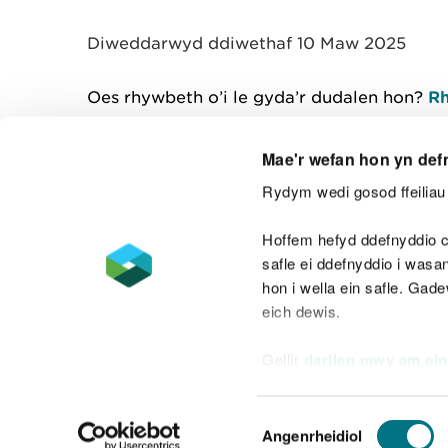
y
m
Diweddarwyd ddiwethaf 10 Maw 2025
w
e
l
Oes rhywbeth o’i le gyda’r dudalen hon?
Rh
i
a
d
Mae'r wefan hon yn def
Rydym wedi gosod ffeiliau 
Cysylltu â ni
Hoffem hefyd ddefnyddio c
safle ei ddefnyddio i was
hon i wella ein safle. Gad
eich dewis.
Datganiad hygyrchedd
Safonau'r Gymr
Gellir
darllen mwy am ein
Datganiad caethwasiaeth fodern
Dewis
Angenrheidiol
Caniatâd