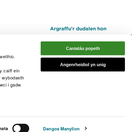
Argraffu’r dudalen hon
I fyny
Caniatáu popeth
weithio.
muno â'r sgwrs
Angenrheidiol yn unig
 caiff ein
’r wybodaeth
cwci i gadw
chwcis
nata
Dangos Manylion
© Cyfoeth Naturiol Cymru