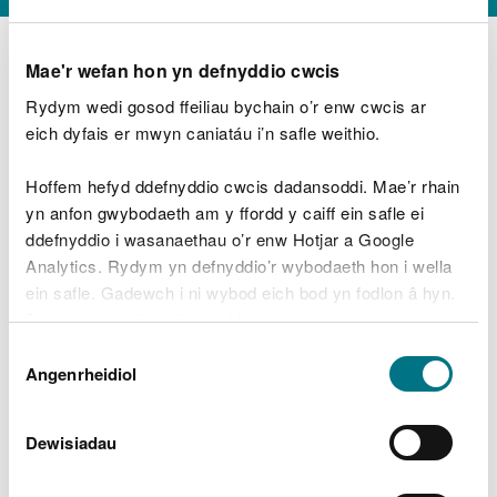
Mae'r wefan hon yn defnyddio cwcis
Rydym wedi gosod ffeiliau bychain o’r enw cwcis ar
D
y
eich dyfais er mwyn caniatáu i’n safle weithio.
Beth oeddech chi’n wneud?
w
e
Hoffem hefyd ddefnyddio cwcis dadansoddi. Mae’r rhain
d
yn anfon gwybodaeth am y ffordd y caiff ein safle ei
w
Peidiwch â chynnwys gwybodaeth bersonol neu
ddefnyddio i wasanaethau o’r enw Hotjar a Google
c
ariannol
h
Analytics. Rydym yn defnyddio’r wybodaeth hon i wella
w
ein safle. Gadewch i ni wybod eich bod yn fodlon â hyn.
r
Byddwn yn defnyddio cwci i gadw eich dewis.
t
Beth oedd yn mynd o’i le?
Dewis
h
Gellir
darllen mwy am ein cwcis
cyn i chi ddewis.
Angenrheidiol
y
Caniatâd
m
a
m
Dewisiadau
e
i