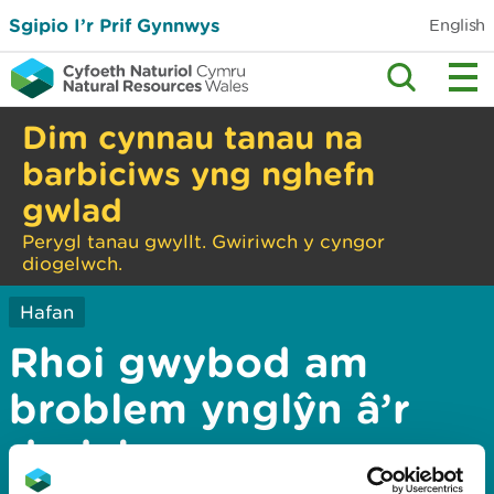
Sgipio I’r Prif Gynnwys
English
Dim cynnau tanau na
barbiciws yng nghefn
gwlad
Perygl tanau gwyllt. Gwiriwch y cyngor
diogelwch.
Hafan
Rhoi gwybod am
broblem ynglŷn â’r
dudalen