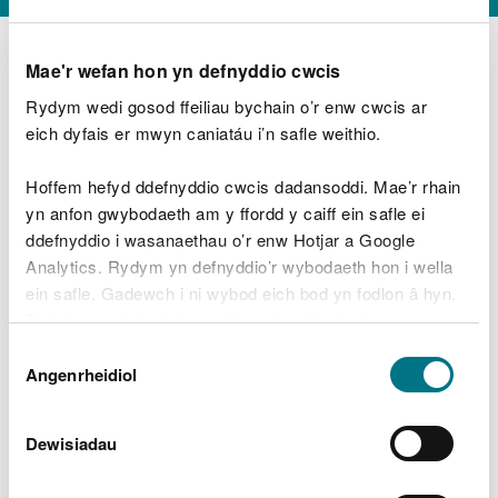
Mae'r wefan hon yn defnyddio cwcis
Rydym wedi gosod ffeiliau bychain o’r enw cwcis ar
D
y
eich dyfais er mwyn caniatáu i’n safle weithio.
Beth oeddech chi’n wneud?
w
e
Hoffem hefyd ddefnyddio cwcis dadansoddi. Mae’r rhain
d
yn anfon gwybodaeth am y ffordd y caiff ein safle ei
w
Peidiwch â chynnwys gwybodaeth bersonol neu
ddefnyddio i wasanaethau o’r enw Hotjar a Google
c
ariannol
h
Analytics. Rydym yn defnyddio’r wybodaeth hon i wella
w
ein safle. Gadewch i ni wybod eich bod yn fodlon â hyn.
r
Byddwn yn defnyddio cwci i gadw eich dewis.
t
Beth oedd yn mynd o’i le?
Dewis
h
Gellir
darllen mwy am ein cwcis
cyn i chi ddewis.
Angenrheidiol
y
Caniatâd
m
a
m
Dewisiadau
e
i