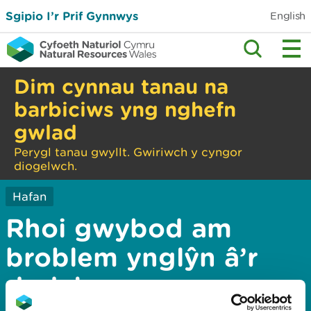
Sgipio I’r Prif Gynnwys
English
Dim cynnau tanau na
barbiciws yng nghefn
gwlad
Perygl tanau gwyllt. Gwiriwch y cyngor
diogelwch.
Hafan
Rhoi gwybod am
broblem ynglŷn â’r
dudalen