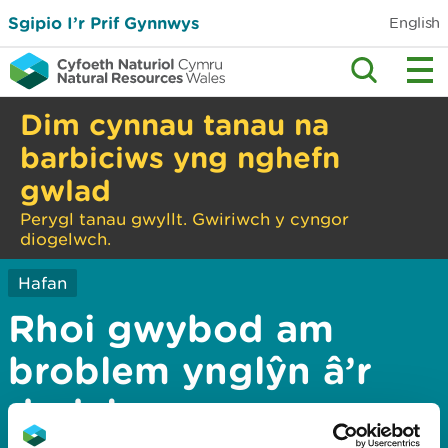
Sgipio I’r Prif Gynnwys
English
Dim cynnau tanau na
barbiciws yng nghefn
gwlad
Perygl tanau gwyllt. Gwiriwch y cyngor
diogelwch.
Hafan
Rhoi gwybod am
broblem ynglŷn â’r
dudalen