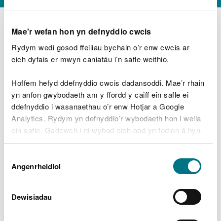
Mae'r wefan hon yn defnyddio cwcis
Rydym wedi gosod ffeiliau bychain o’r enw cwcis ar
D
y
eich dyfais er mwyn caniatáu i’n safle weithio.
Beth oeddech chi’n wneud?
w
e
Hoffem hefyd ddefnyddio cwcis dadansoddi. Mae’r rhain
d
yn anfon gwybodaeth am y ffordd y caiff ein safle ei
w
Peidiwch â chynnwys gwybodaeth bersonol neu
ddefnyddio i wasanaethau o’r enw Hotjar a Google
c
ariannol
h
Analytics. Rydym yn defnyddio’r wybodaeth hon i wella
w
ein safle. Gadewch i ni wybod eich bod yn fodlon â hyn.
r
Byddwn yn defnyddio cwci i gadw eich dewis.
t
Beth oedd yn mynd o’i le?
Dewis
h
Gellir
darllen mwy am ein cwcis
cyn i chi ddewis.
Angenrheidiol
y
Caniatâd
m
a
m
Dewisiadau
e
i