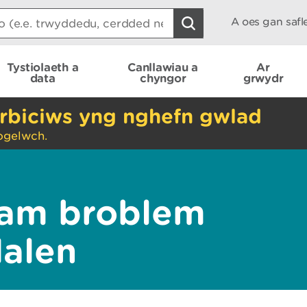
A oes gan saf
Tystiolaeth a
Canllawiau a
Ar
data
chyngor
grwydr
rbiciws yng nghefn gwlad
ogelwch.
am broblem
dalen