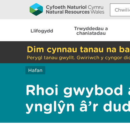
Search:
Trwyddedau a
Llifogydd
chaniatadau
Dim cynnau tanau na ba
Perygl tanau gwyllt. Gwiriwch y cyngor di
Hafan
Rhoi gwybod 
ynglŷn â’r du