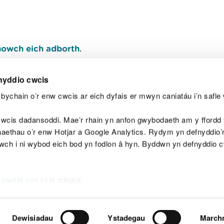
owch eich adborth
.
nyddio cwcis
bychain o’r enw cwcis ar eich dyfais er mwyn caniatáu i’n safle 
Y
wcis dadansoddi. Mae’r rhain yn anfon gwybodaeth am y ffordd y
anaethau o’r enw Hotjar a Google Analytics. Rydym yn defnyddio
ewch i ni wybod eich bod yn fodlon â hyn. Byddwn yn defnyddio 
aeg
Map o'r safle
Hawlfraint
Preifatrwydd a 
 cwcis
cyn i chi ddewis.
Dewisiadau
Ystadegau
March