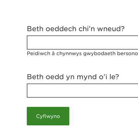
D
y
Beth oeddech chi’n wneud?
w
e
d
w
Peidiwch â chynnwys gwybodaeth bersonol
c
h
w
r
Beth oedd yn mynd o’i le?
t
h
y
m
a
m
e
i
c
h