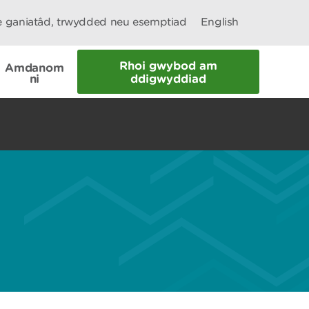
le ganiatâd, trwydded neu esemptiad
English
Rhoi gwybod am
Amdanom
ni
ddigwyddiad