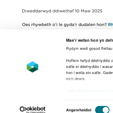
y
m
Diweddarwyd ddiwethaf 10 Maw 2025
w
e
l
Oes rhywbeth o’i le gyda’r dudalen hon?
Rh
i
a
d
Mae'r wefan hon yn def
Rydym wedi gosod ffeiliau 
Cysylltu â ni
Hoffem hefyd ddefnyddio c
safle ei ddefnyddio i was
hon i wella ein safle. Gad
eich dewis.
Datganiad hygyrchedd
Safonau'r Gymr
Gellir
darllen mwy am ein
Datganiad caethwasiaeth fodern
Dewis
Angenrheidiol
Caniatâd