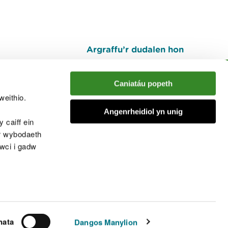
Argraffu’r dudalen hon
I fyny
Caniatáu popeth
weithio.
muno â'r sgwrs
Angenrheidiol yn unig
 caiff ein
’r wybodaeth
cwci i gadw
chwcis
nata
Dangos Manylion
© Cyfoeth Naturiol Cymru