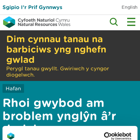
Sgipio I’r Prif Gynnwys
English
Dim cynnau tanau na
barbiciws yng nghefn
gwlad
Perygl tanau gwyllt. Gwiriwch y cyngor
diogelwch.
Hafan
Rhoi gwybod am
broblem ynglŷn â’r
dudalen