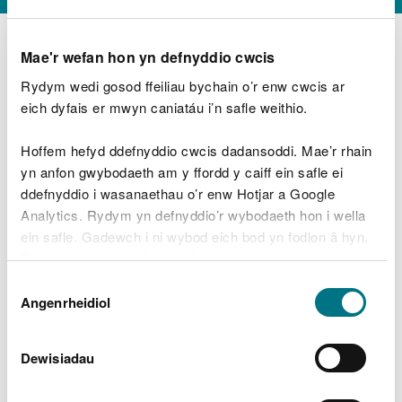
Mae'r wefan hon yn defnyddio cwcis
Rydym wedi gosod ffeiliau bychain o’r enw cwcis ar
D
y
eich dyfais er mwyn caniatáu i’n safle weithio.
Beth oeddech chi’n wneud?
w
e
Hoffem hefyd ddefnyddio cwcis dadansoddi. Mae’r rhain
d
yn anfon gwybodaeth am y ffordd y caiff ein safle ei
w
Peidiwch â chynnwys gwybodaeth bersonol neu
ddefnyddio i wasanaethau o’r enw Hotjar a Google
c
ariannol
h
Analytics. Rydym yn defnyddio’r wybodaeth hon i wella
w
ein safle. Gadewch i ni wybod eich bod yn fodlon â hyn.
r
Byddwn yn defnyddio cwci i gadw eich dewis.
t
Beth oedd yn mynd o’i le?
Dewis
h
Gellir
darllen mwy am ein cwcis
cyn i chi ddewis.
Angenrheidiol
y
Caniatâd
m
a
m
Dewisiadau
e
i