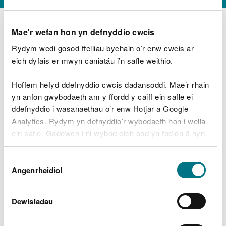
Mae'r wefan hon yn defnyddio cwcis
Rydym wedi gosod ffeiliau bychain o’r enw cwcis ar
D
y
eich dyfais er mwyn caniatáu i’n safle weithio.
Beth oeddech chi’n wneud?
w
e
Hoffem hefyd ddefnyddio cwcis dadansoddi. Mae’r rhain
d
yn anfon gwybodaeth am y ffordd y caiff ein safle ei
w
Peidiwch â chynnwys gwybodaeth bersonol neu
ddefnyddio i wasanaethau o’r enw Hotjar a Google
c
ariannol
h
Analytics. Rydym yn defnyddio’r wybodaeth hon i wella
w
ein safle. Gadewch i ni wybod eich bod yn fodlon â hyn.
r
Byddwn yn defnyddio cwci i gadw eich dewis.
t
Beth oedd yn mynd o’i le?
Dewis
h
Gellir
darllen mwy am ein cwcis
cyn i chi ddewis.
Angenrheidiol
y
Caniatâd
m
a
m
Dewisiadau
e
i