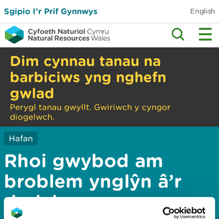
Sgipio I’r Prif Gynnwys
English
Dim cynnau tanau na
barbiciws yng nghefn
gwlad
Perygl tanau gwyllt. Gwiriwch y cyngor
diogelwch.
Hafan
Rhoi gwybod am
broblem ynglŷn â’r
dudalen