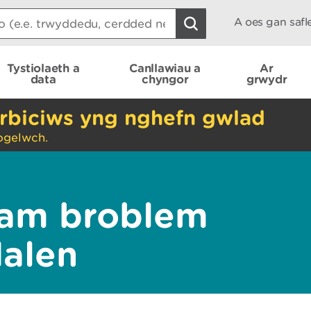
A oes gan saf
Tystiolaeth a
Canllawiau a
Ar
data
chyngor
grwydr
rbiciws yng nghefn gwlad
ogelwch.
am broblem
dalen