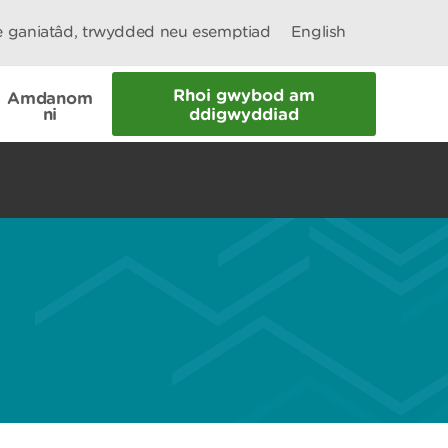
le ganiatâd, trwydded neu esemptiad
English
Rhoi gwybod am
Amdanom
ni
ddigwyddiad