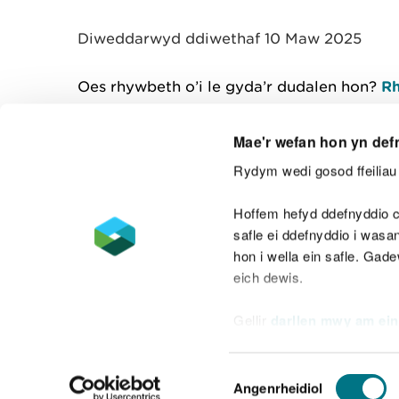
y
m
Diweddarwyd ddiwethaf 10 Maw 2025
w
e
l
Oes rhywbeth o’i le gyda’r dudalen hon?
Rh
i
a
d
Mae'r wefan hon yn def
Rydym wedi gosod ffeiliau 
Cysylltu â ni
Hoffem hefyd ddefnyddio c
safle ei ddefnyddio i was
hon i wella ein safle. Gad
eich dewis.
Datganiad hygyrchedd
Safonau'r Gymr
Gellir
darllen mwy am ein
Datganiad caethwasiaeth fodern
Dewis
Angenrheidiol
Caniatâd