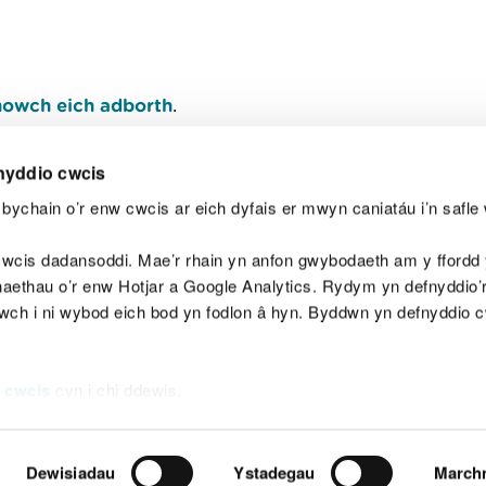
owch eich adborth
.
nyddio cwcis
bychain o’r enw cwcis ar eich dyfais er mwyn caniatáu i’n safle 
Y
wcis dadansoddi. Mae’r rhain yn anfon gwybodaeth am y ffordd y
anaethau o’r enw Hotjar a Google Analytics. Rydym yn defnyddio
ewch i ni wybod eich bod yn fodlon â hyn. Byddwn yn defnyddio 
aeg
Map o'r safle
Hawlfraint
Preifatrwydd a 
 cwcis
cyn i chi ddewis.
Dewisiadau
Ystadegau
March