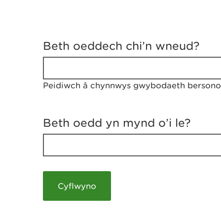
D
y
Beth oeddech chi’n wneud?
w
e
d
w
Peidiwch â chynnwys gwybodaeth bersonol
c
h
w
r
Beth oedd yn mynd o’i le?
t
h
y
m
a
m
e
i
c
h