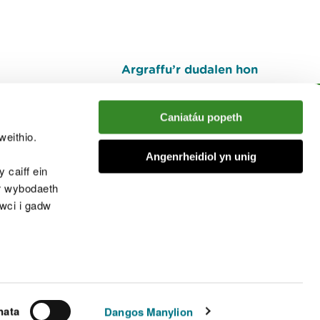
Argraffu’r dudalen hon
I fyny
Caniatáu popeth
weithio.
muno â'r sgwrs
Angenrheidiol yn unig
 caiff ein
’r wybodaeth
cwci i gadw
chwcis
nata
Dangos Manylion
© Cyfoeth Naturiol Cymru