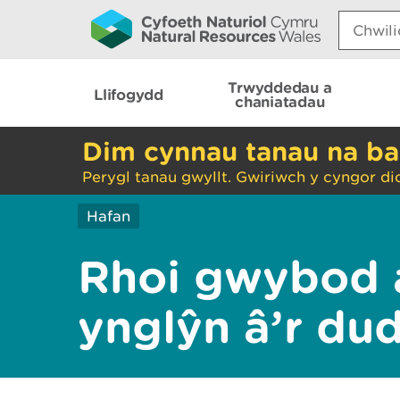
Search:
Trwyddedau a
Llifogydd
chaniatadau
Dim cynnau tanau na ba
Perygl tanau gwyllt. Gwiriwch y cyngor di
Hafan
Rhoi gwybod 
ynglŷn â’r du