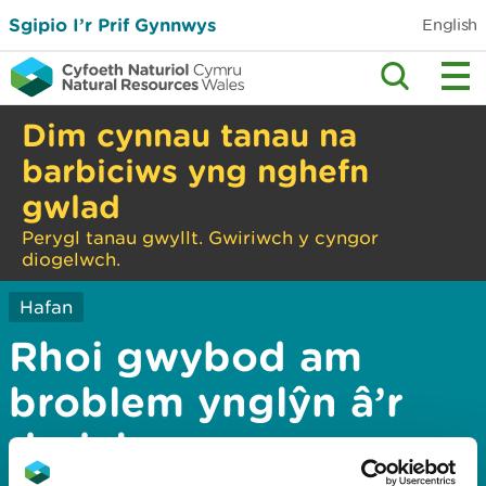
Sgipio I’r Prif Gynnwys
English
Dim cynnau tanau na
barbiciws yng nghefn
gwlad
Perygl tanau gwyllt. Gwiriwch y cyngor
diogelwch.
Hafan
Rhoi gwybod am
broblem ynglŷn â’r
dudalen