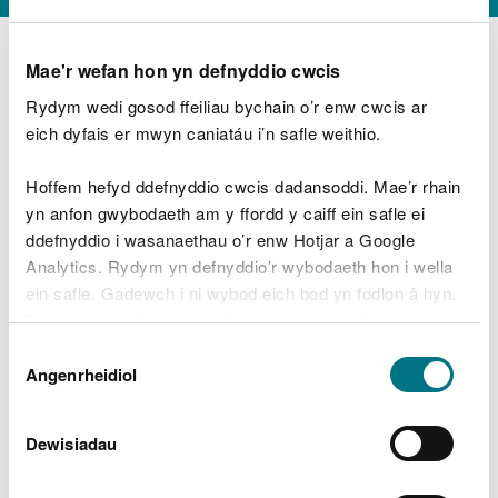
Mae'r wefan hon yn defnyddio cwcis
Rydym wedi gosod ffeiliau bychain o’r enw cwcis ar
D
y
eich dyfais er mwyn caniatáu i’n safle weithio.
Beth oeddech chi’n wneud?
w
e
Hoffem hefyd ddefnyddio cwcis dadansoddi. Mae’r rhain
d
yn anfon gwybodaeth am y ffordd y caiff ein safle ei
w
Peidiwch â chynnwys gwybodaeth bersonol neu
ddefnyddio i wasanaethau o’r enw Hotjar a Google
c
ariannol
h
Analytics. Rydym yn defnyddio’r wybodaeth hon i wella
w
ein safle. Gadewch i ni wybod eich bod yn fodlon â hyn.
r
Byddwn yn defnyddio cwci i gadw eich dewis.
t
Beth oedd yn mynd o’i le?
Dewis
h
Gellir
darllen mwy am ein cwcis
cyn i chi ddewis.
Angenrheidiol
y
Caniatâd
m
a
m
Dewisiadau
e
i