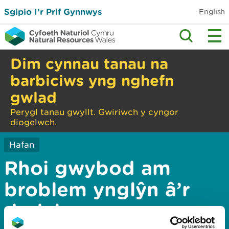
Sgipio I’r Prif Gynnwys
English
Dim cynnau tanau na
barbiciws yng nghefn
gwlad
Perygl tanau gwyllt. Gwiriwch y cyngor
diogelwch.
Hafan
Rhoi gwybod am
broblem ynglŷn â’r
dudalen