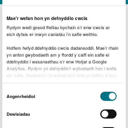
Mae'r wefan hon yn defnyddio cwcis
Rydym wedi gosod ffeiliau bychain o’r enw cwcis ar
D
y
eich dyfais er mwyn caniatáu i’n safle weithio.
Beth oeddech chi’n wneud?
w
e
Hoffem hefyd ddefnyddio cwcis dadansoddi. Mae’r rhain
d
yn anfon gwybodaeth am y ffordd y caiff ein safle ei
w
Peidiwch â chynnwys gwybodaeth bersonol neu
ddefnyddio i wasanaethau o’r enw Hotjar a Google
c
ariannol
h
Analytics. Rydym yn defnyddio’r wybodaeth hon i wella
w
ein safle. Gadewch i ni wybod eich bod yn fodlon â hyn.
r
Byddwn yn defnyddio cwci i gadw eich dewis.
t
Beth oedd yn mynd o’i le?
Dewis
h
Gellir
darllen mwy am ein cwcis
cyn i chi ddewis.
Angenrheidiol
y
Caniatâd
m
a
m
Dewisiadau
e
i