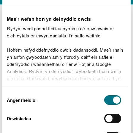
Mae'r wefan hon yn defnyddio cwcis
Rydym wedi gosod ffeiliau bychain o’r enw cwcis ar
D
y
eich dyfais er mwyn caniatáu i’n safle weithio.
Beth oeddech chi’n wneud?
w
e
Hoffem hefyd ddefnyddio cwcis dadansoddi. Mae’r rhain
d
yn anfon gwybodaeth am y ffordd y caiff ein safle ei
w
Peidiwch â chynnwys gwybodaeth bersonol neu
ddefnyddio i wasanaethau o’r enw Hotjar a Google
c
ariannol
h
Analytics. Rydym yn defnyddio’r wybodaeth hon i wella
w
ein safle. Gadewch i ni wybod eich bod yn fodlon â hyn.
r
Byddwn yn defnyddio cwci i gadw eich dewis.
t
Beth oedd yn mynd o’i le?
Dewis
h
Gellir
darllen mwy am ein cwcis
cyn i chi ddewis.
Angenrheidiol
y
Caniatâd
m
a
m
Dewisiadau
e
i