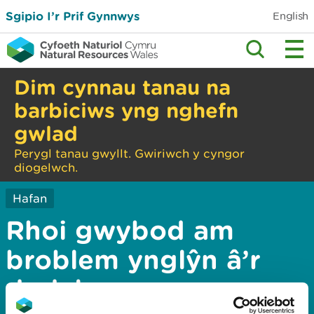
Sgipio I’r Prif Gynnwys
English
Dim cynnau tanau na
barbiciws yng nghefn
gwlad
Perygl tanau gwyllt. Gwiriwch y cyngor
diogelwch.
Hafan
Rhoi gwybod am
broblem ynglŷn â’r
dudalen