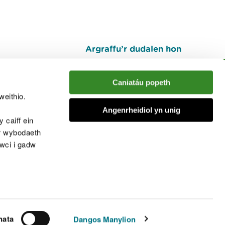
Argraffu’r dudalen hon
I fyny
Caniatáu popeth
weithio.
muno â'r sgwrs
Angenrheidiol yn unig
 caiff ein
’r wybodaeth
cwci i gadw
chwcis
nata
Dangos Manylion
© Cyfoeth Naturiol Cymru