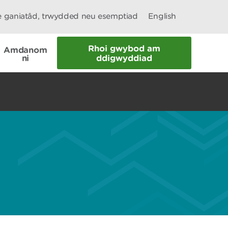
le ganiatâd, trwydded neu esemptiad
English
Rhoi gwybod am
Amdanom
ni
ddigwyddiad