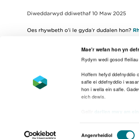
y
m
Diweddarwyd ddiwethaf 10 Maw 2025
w
e
l
Oes rhywbeth o’i le gyda’r dudalen hon?
Rh
i
a
d
Mae'r wefan hon yn def
Rydym wedi gosod ffeiliau 
Cysylltu â ni
Hoffem hefyd ddefnyddio c
safle ei ddefnyddio i was
hon i wella ein safle. Gad
eich dewis.
Datganiad hygyrchedd
Safonau'r Gymr
Gellir
darllen mwy am ein
Datganiad caethwasiaeth fodern
Dewis
Angenrheidiol
Caniatâd