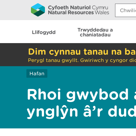
Search:
Trwyddedau a
Llifogydd
chaniatadau
Dim cynnau tanau na ba
Perygl tanau gwyllt. Gwiriwch y cyngor di
Hafan
Rhoi gwybod 
ynglŷn â’r du