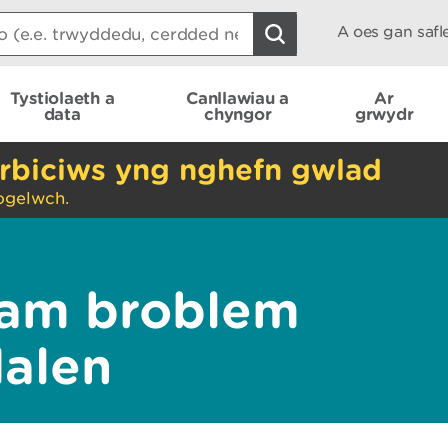
A oes gan saf
Tystiolaeth a
Canllawiau a
Ar
data
chyngor
grwydr
rbiciws yng nghefn gwlad
ogelwch.
am broblem
dalen