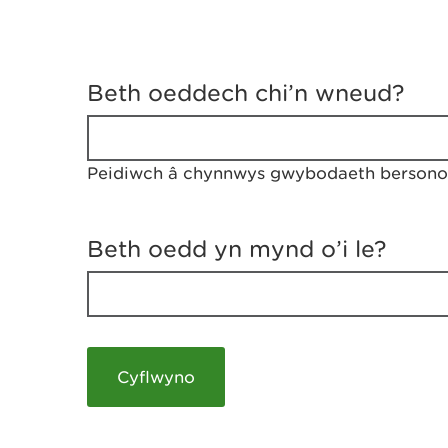
D
y
Beth oeddech chi’n wneud?
w
e
d
w
Peidiwch â chynnwys gwybodaeth bersonol
c
h
w
r
Beth oedd yn mynd o’i le?
t
h
y
m
a
m
e
i
c
h