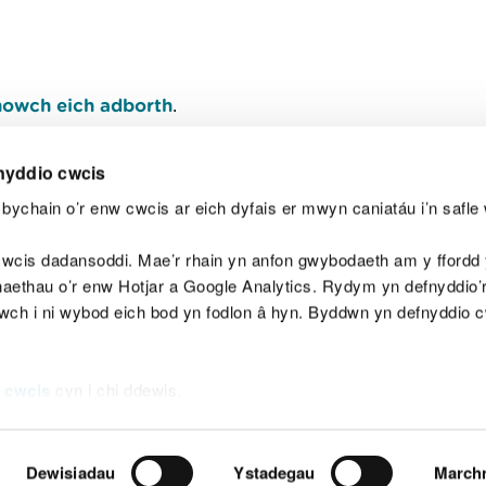
owch eich adborth
.
nyddio cwcis
bychain o’r enw cwcis ar eich dyfais er mwyn caniatáu i’n safle 
Y
wcis dadansoddi. Mae’r rhain yn anfon gwybodaeth am y ffordd y
anaethau o’r enw Hotjar a Google Analytics. Rydym yn defnyddio
ewch i ni wybod eich bod yn fodlon â hyn. Byddwn yn defnyddio 
aeg
Map o'r safle
Hawlfraint
Preifatrwydd a 
 cwcis
cyn i chi ddewis.
Dewisiadau
Ystadegau
March