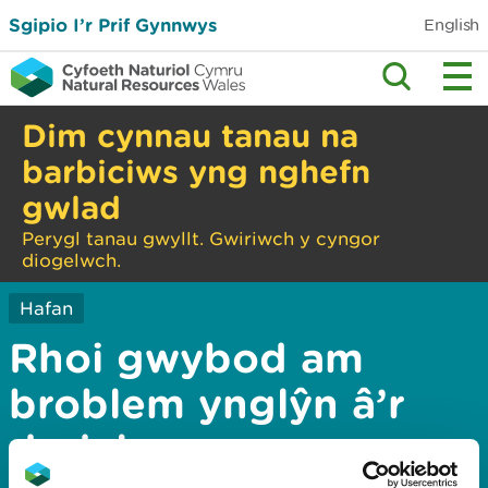
Sgipio I’r Prif Gynnwys
English
Dim cynnau tanau na
barbiciws yng nghefn
gwlad
Perygl tanau gwyllt. Gwiriwch y cyngor
diogelwch.
Hafan
Rhoi gwybod am
broblem ynglŷn â’r
dudalen