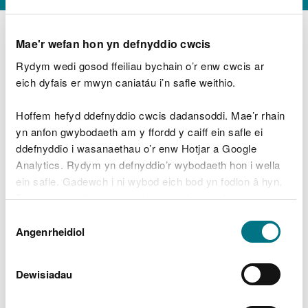
Mae'r wefan hon yn defnyddio cwcis
Rydym wedi gosod ffeiliau bychain o’r enw cwcis ar
D
y
eich dyfais er mwyn caniatáu i’n safle weithio.
Beth oeddech chi’n wneud?
w
e
Hoffem hefyd ddefnyddio cwcis dadansoddi. Mae’r rhain
d
yn anfon gwybodaeth am y ffordd y caiff ein safle ei
w
Peidiwch â chynnwys gwybodaeth bersonol neu
ddefnyddio i wasanaethau o’r enw Hotjar a Google
c
ariannol
h
Analytics. Rydym yn defnyddio’r wybodaeth hon i wella
w
ein safle. Gadewch i ni wybod eich bod yn fodlon â hyn.
r
Byddwn yn defnyddio cwci i gadw eich dewis.
t
Beth oedd yn mynd o’i le?
Dewis
h
Gellir
darllen mwy am ein cwcis
cyn i chi ddewis.
Angenrheidiol
y
Caniatâd
m
a
m
Dewisiadau
e
i