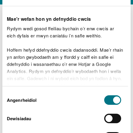
Mae'r wefan hon yn defnyddio cwcis
Rydym wedi gosod ffeiliau bychain o’r enw cwcis ar
D
y
eich dyfais er mwyn caniatáu i’n safle weithio.
Beth oeddech chi’n wneud?
w
e
Hoffem hefyd ddefnyddio cwcis dadansoddi. Mae’r rhain
d
yn anfon gwybodaeth am y ffordd y caiff ein safle ei
w
Peidiwch â chynnwys gwybodaeth bersonol neu
ddefnyddio i wasanaethau o’r enw Hotjar a Google
c
ariannol
h
Analytics. Rydym yn defnyddio’r wybodaeth hon i wella
w
ein safle. Gadewch i ni wybod eich bod yn fodlon â hyn.
r
Byddwn yn defnyddio cwci i gadw eich dewis.
t
Beth oedd yn mynd o’i le?
Dewis
h
Gellir
darllen mwy am ein cwcis
cyn i chi ddewis.
Angenrheidiol
y
Caniatâd
m
a
m
Dewisiadau
e
i