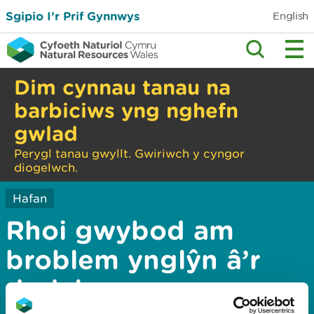
Sgipio I’r Prif Gynnwys
English
Dim cynnau tanau na
barbiciws yng nghefn
gwlad
Perygl tanau gwyllt. Gwiriwch y cyngor
diogelwch.
Hafan
Rhoi gwybod am
broblem ynglŷn â’r
dudalen