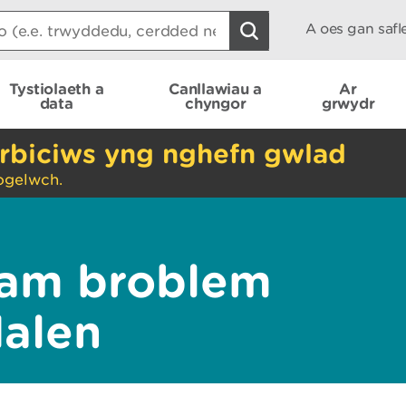
A oes gan saf
Tystiolaeth a
Canllawiau a
Ar
data
chyngor
grwydr
rbiciws yng nghefn gwlad
ogelwch.
am broblem
dalen