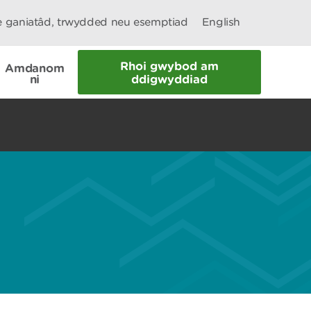
le ganiatâd, trwydded neu esemptiad
English
Rhoi gwybod am
Amdanom
ni
ddigwyddiad