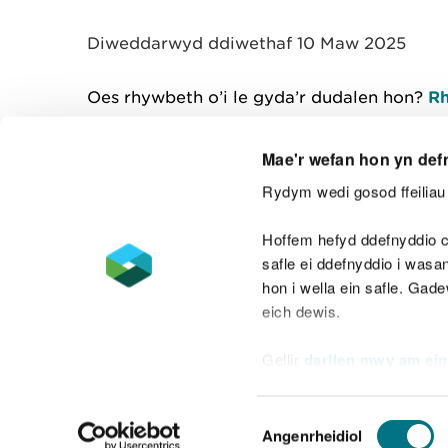
y
m
Diweddarwyd ddiwethaf 10 Maw 2025
w
e
l
Oes rhywbeth o’i le gyda’r dudalen hon?
Rh
i
a
d
Mae'r wefan hon yn def
Rydym wedi gosod ffeiliau 
Cysylltu â ni
Hoffem hefyd ddefnyddio c
safle ei ddefnyddio i was
hon i wella ein safle. Gad
eich dewis.
Datganiad hygyrchedd
Safonau'r Gymr
Gellir
darllen mwy am ein
Datganiad caethwasiaeth fodern
Dewis
Angenrheidiol
Caniatâd