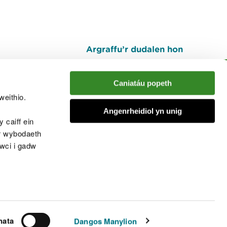
Argraffu’r dudalen hon
I fyny
Caniatáu popeth
weithio.
muno â'r sgwrs
Angenrheidiol yn unig
 caiff ein
’r wybodaeth
cwci i gadw
chwcis
nata
Dangos Manylion
© Cyfoeth Naturiol Cymru