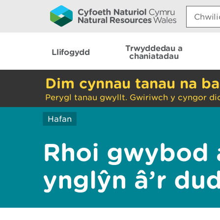
Search:
Trwyddedau a
Llifogydd
chaniatadau
Dim cynnau tanau na ba
Perygl tanau gwyllt. Gwiriwch y cyngor di
Hafan
Rhoi gwybod 
ynglŷn â’r du