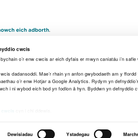
owch eich adborth
.
nyddio cwcis
bychain o’r enw cwcis ar eich dyfais er mwyn caniatáu i’n safle 
Y
wcis dadansoddi. Mae’r rhain yn anfon gwybodaeth am y ffordd y
anaethau o’r enw Hotjar a Google Analytics. Rydym yn defnyddio
ewch i ni wybod eich bod yn fodlon â hyn. Byddwn yn defnyddio 
aeg
Map o'r safle
Hawlfraint
Preifatrwydd a 
 cwcis
cyn i chi ddewis.
Dewisiadau
Ystadegau
March