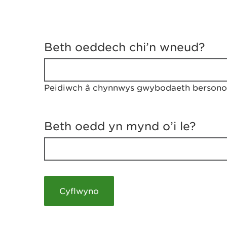
D
y
Beth oeddech chi’n wneud?
w
e
d
w
Peidiwch â chynnwys gwybodaeth bersonol
c
h
w
r
Beth oedd yn mynd o’i le?
t
h
y
m
a
m
e
i
c
h