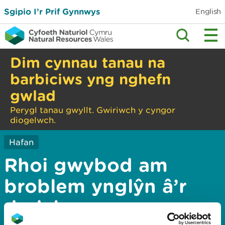
Sgipio I’r Prif Gynnwys
English
Dim cynnau tanau na
barbiciws yng nghefn
gwlad
Perygl tanau gwyllt. Gwiriwch y cyngor
diogelwch.
Hafan
Rhoi gwybod am
broblem ynglŷn â’r
dudalen