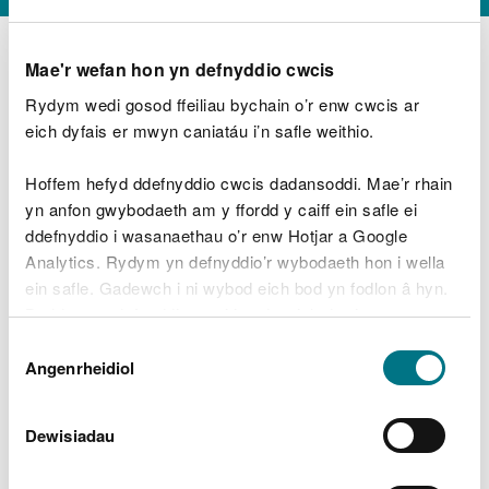
Mae'r wefan hon yn defnyddio cwcis
Rydym wedi gosod ffeiliau bychain o’r enw cwcis ar
D
y
eich dyfais er mwyn caniatáu i’n safle weithio.
Beth oeddech chi’n wneud?
w
e
Hoffem hefyd ddefnyddio cwcis dadansoddi. Mae’r rhain
d
yn anfon gwybodaeth am y ffordd y caiff ein safle ei
w
Peidiwch â chynnwys gwybodaeth bersonol neu
ddefnyddio i wasanaethau o’r enw Hotjar a Google
c
ariannol
h
Analytics. Rydym yn defnyddio’r wybodaeth hon i wella
w
ein safle. Gadewch i ni wybod eich bod yn fodlon â hyn.
r
Byddwn yn defnyddio cwci i gadw eich dewis.
t
Beth oedd yn mynd o’i le?
Dewis
h
Gellir
darllen mwy am ein cwcis
cyn i chi ddewis.
Angenrheidiol
y
Caniatâd
m
a
m
Dewisiadau
e
i