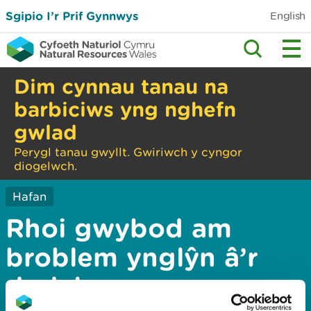
Sgipio I’r Prif Gynnwys
English
Dim cynnau tanau na
barbiciws yng nghefn
gwlad
Perygl tanau gwyllt. Gwiriwch y cyngor
diogelwch.
Hafan
Rhoi gwybod am
broblem ynglŷn â’r
dudalen