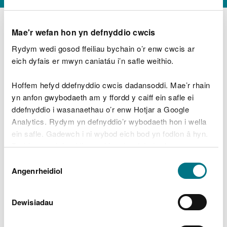
Mae'r wefan hon yn defnyddio cwcis
Rydym wedi gosod ffeiliau bychain o’r enw cwcis ar
D
y
eich dyfais er mwyn caniatáu i’n safle weithio.
Beth oeddech chi’n wneud?
w
e
Hoffem hefyd ddefnyddio cwcis dadansoddi. Mae’r rhain
d
yn anfon gwybodaeth am y ffordd y caiff ein safle ei
w
Peidiwch â chynnwys gwybodaeth bersonol neu
ddefnyddio i wasanaethau o’r enw Hotjar a Google
c
ariannol
h
Analytics. Rydym yn defnyddio’r wybodaeth hon i wella
w
ein safle. Gadewch i ni wybod eich bod yn fodlon â hyn.
r
Byddwn yn defnyddio cwci i gadw eich dewis.
t
Beth oedd yn mynd o’i le?
Dewis
h
Gellir
darllen mwy am ein cwcis
cyn i chi ddewis.
Angenrheidiol
y
Caniatâd
m
a
m
Dewisiadau
e
i