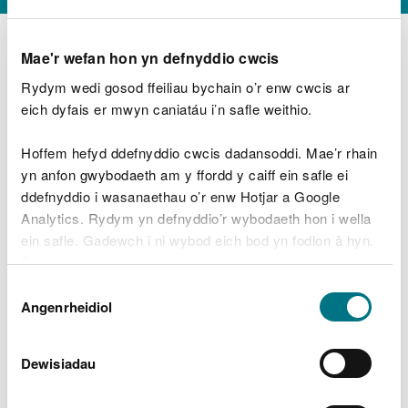
Mae'r wefan hon yn defnyddio cwcis
Rydym wedi gosod ffeiliau bychain o’r enw cwcis ar
D
y
eich dyfais er mwyn caniatáu i’n safle weithio.
Beth oeddech chi’n wneud?
w
e
Hoffem hefyd ddefnyddio cwcis dadansoddi. Mae’r rhain
d
yn anfon gwybodaeth am y ffordd y caiff ein safle ei
w
Peidiwch â chynnwys gwybodaeth bersonol neu
ddefnyddio i wasanaethau o’r enw Hotjar a Google
c
ariannol
h
Analytics. Rydym yn defnyddio’r wybodaeth hon i wella
w
ein safle. Gadewch i ni wybod eich bod yn fodlon â hyn.
r
Byddwn yn defnyddio cwci i gadw eich dewis.
t
Beth oedd yn mynd o’i le?
Dewis
h
Gellir
darllen mwy am ein cwcis
cyn i chi ddewis.
Angenrheidiol
y
Caniatâd
m
a
m
Dewisiadau
e
i