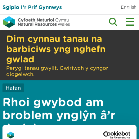
Sgipio I’r Prif Gynnwys
English
Dim cynnau tanau na
barbiciws yng nghefn
gwlad
Perygl tanau gwyllt. Gwiriwch y cyngor
diogelwch.
Hafan
Rhoi gwybod am
broblem ynglŷn â’r
dudalen