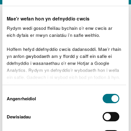
Mae'r wefan hon yn defnyddio cwcis
Rydym wedi gosod ffeiliau bychain o’r enw cwcis ar
D
y
eich dyfais er mwyn caniatáu i’n safle weithio.
Beth oeddech chi’n wneud?
w
e
Hoffem hefyd ddefnyddio cwcis dadansoddi. Mae’r rhain
d
yn anfon gwybodaeth am y ffordd y caiff ein safle ei
w
Peidiwch â chynnwys gwybodaeth bersonol neu
ddefnyddio i wasanaethau o’r enw Hotjar a Google
c
ariannol
h
Analytics. Rydym yn defnyddio’r wybodaeth hon i wella
w
ein safle. Gadewch i ni wybod eich bod yn fodlon â hyn.
r
Byddwn yn defnyddio cwci i gadw eich dewis.
t
Beth oedd yn mynd o’i le?
Dewis
h
Gellir
darllen mwy am ein cwcis
cyn i chi ddewis.
Angenrheidiol
y
Caniatâd
m
a
m
Dewisiadau
e
i