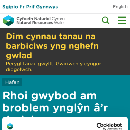
Sgipio I’r Prif Gynnwys
English
Dim cynnau tanau na
barbiciws yng nghefn
gwlad
Perygl tanau gwyllt. Gwiriwch y cyngor
diogelwch.
Hafan
Rhoi gwybod am
broblem ynglŷn â’r
dudalen