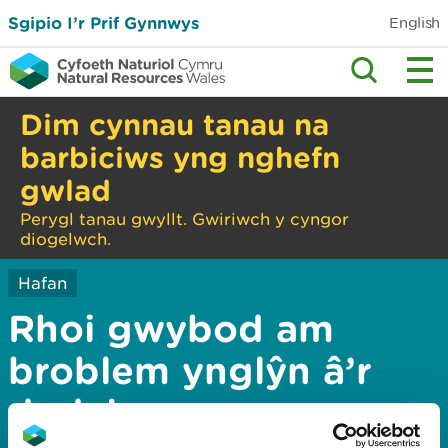
Sgipio I’r Prif Gynnwys
English
Dim cynnau tanau na
barbiciws yng nghefn
gwlad
Perygl tanau gwyllt. Gwiriwch y cyngor
diogelwch.
Hafan
Rhoi gwybod am
broblem ynglŷn â’r
dudalen