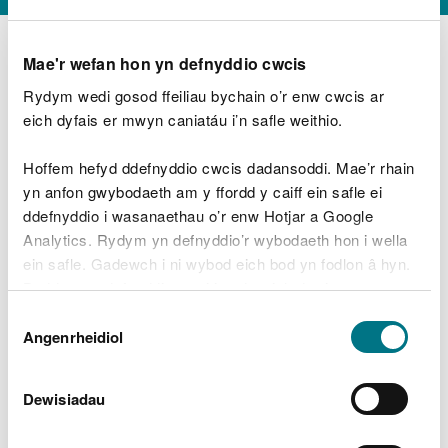
Mae'r wefan hon yn defnyddio cwcis
Rydym wedi gosod ffeiliau bychain o’r enw cwcis ar
D
y
eich dyfais er mwyn caniatáu i’n safle weithio.
Beth oeddech chi’n wneud?
w
e
Hoffem hefyd ddefnyddio cwcis dadansoddi. Mae’r rhain
d
yn anfon gwybodaeth am y ffordd y caiff ein safle ei
w
Peidiwch â chynnwys gwybodaeth bersonol neu
ddefnyddio i wasanaethau o’r enw Hotjar a Google
c
ariannol
h
Analytics. Rydym yn defnyddio’r wybodaeth hon i wella
w
ein safle. Gadewch i ni wybod eich bod yn fodlon â hyn.
r
Byddwn yn defnyddio cwci i gadw eich dewis.
t
Beth oedd yn mynd o’i le?
Dewis
h
Gellir
darllen mwy am ein cwcis
cyn i chi ddewis.
Angenrheidiol
y
Caniatâd
m
a
m
Dewisiadau
e
i