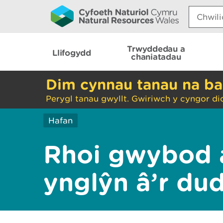
Search:
Trwyddedau a
Llifogydd
chaniatadau
Dim cynnau tanau na ba
Perygl tanau gwyllt. Gwiriwch y cyngor di
Hafan
Rhoi gwybod 
ynglŷn â’r du