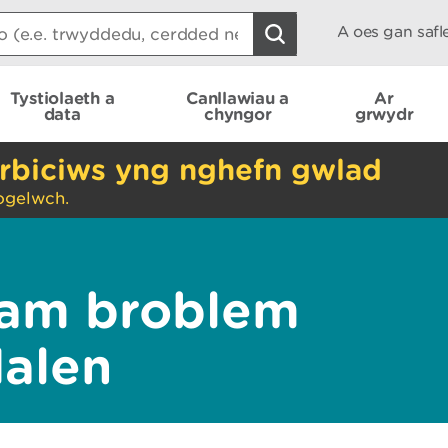
A oes gan saf
Tystiolaeth a
Canllawiau a
Ar
data
chyngor
grwydr
rbiciws yng nghefn gwlad
ogelwch.
am broblem
dalen