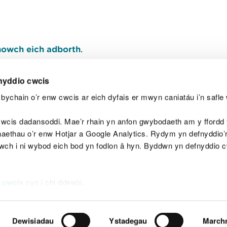
owch eich adborth
.
nyddio cwcis
bychain o’r enw cwcis ar eich dyfais er mwyn caniatáu i’n safle 
Y
wcis dadansoddi. Mae’r rhain yn anfon gwybodaeth am y ffordd y
anaethau o’r enw Hotjar a Google Analytics. Rydym yn defnyddio
ewch i ni wybod eich bod yn fodlon â hyn. Byddwn yn defnyddio 
aeg
Map o'r safle
Hawlfraint
Preifatrwydd a 
 cwcis
cyn i chi ddewis.
Dewisiadau
Ystadegau
March