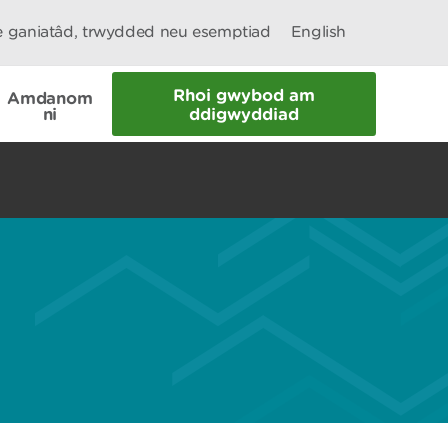
le ganiatâd, trwydded neu esemptiad
English
Rhoi gwybod am
Amdanom
ni
ddigwyddiad