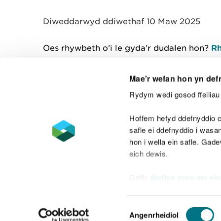
y
m
Diweddarwyd ddiwethaf 10 Maw 2025
w
e
l
Oes rhywbeth o’i le gyda’r dudalen hon?
Rh
i
a
d
Mae'r wefan hon yn def
Rydym wedi gosod ffeiliau 
Cysylltu â ni
Hoffem hefyd ddefnyddio c
safle ei ddefnyddio i was
hon i wella ein safle. Gad
eich dewis.
Datganiad hygyrchedd
Safonau'r Gymr
Gellir
darllen mwy am ein
Datganiad caethwasiaeth fodern
Dewis
Angenrheidiol
Caniatâd