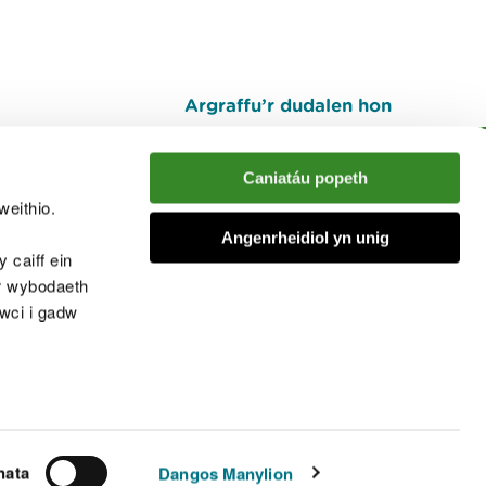
Argraffu’r dudalen hon
I fyny
Caniatáu popeth
weithio.
muno â'r sgwrs
Angenrheidiol yn unig
 caiff ein
’r wybodaeth
cwci i gadw
chwcis
nata
Dangos Manylion
© Cyfoeth Naturiol Cymru