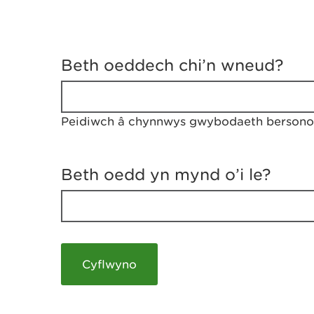
D
y
Beth oeddech chi’n wneud?
w
e
d
w
Peidiwch â chynnwys gwybodaeth bersonol
c
h
w
r
Beth oedd yn mynd o’i le?
t
h
y
m
a
m
e
i
c
h