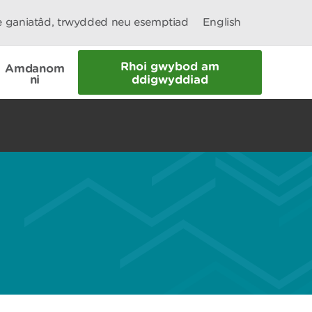
le ganiatâd, trwydded neu esemptiad
English
Rhoi gwybod am
Amdanom
ni
ddigwyddiad