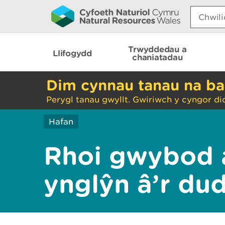
Search:
Trwyddedau a
Llifogydd
chaniatadau
Dim cynnau tanau na ba
Perygl tanau gwyllt. Gwiriwch y cyngor di
Hafan
Rhoi gwybod 
ynglŷn â’r du