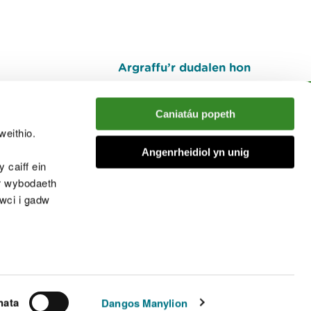
Argraffu’r dudalen hon
I fyny
Caniatáu popeth
weithio.
muno â'r sgwrs
Angenrheidiol yn unig
 caiff ein
’r wybodaeth
cwci i gadw
chwcis
nata
Dangos Manylion
© Cyfoeth Naturiol Cymru