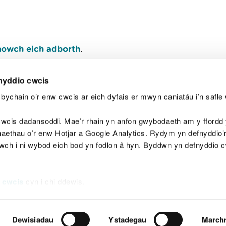
owch eich adborth
.
nyddio cwcis
bychain o’r enw cwcis ar eich dyfais er mwyn caniatáu i’n safle 
Y
wcis dadansoddi. Mae’r rhain yn anfon gwybodaeth am y ffordd y
anaethau o’r enw Hotjar a Google Analytics. Rydym yn defnyddio
ewch i ni wybod eich bod yn fodlon â hyn. Byddwn yn defnyddio 
aeg
Map o'r safle
Hawlfraint
Preifatrwydd a 
 cwcis
cyn i chi ddewis.
Dewisiadau
Ystadegau
March