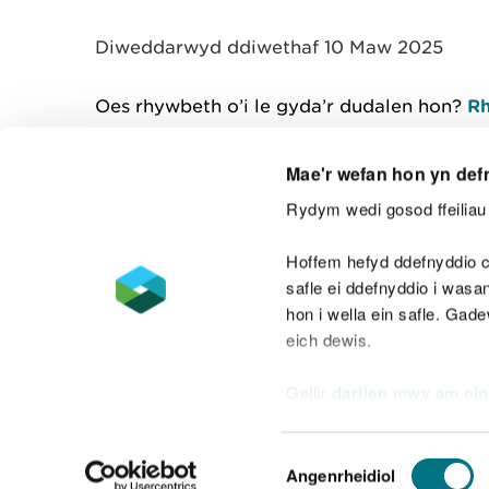
y
m
Diweddarwyd ddiwethaf 10 Maw 2025
w
e
l
Oes rhywbeth o’i le gyda’r dudalen hon?
Rh
i
a
d
Mae'r wefan hon yn def
Rydym wedi gosod ffeiliau 
Cysylltu â ni
Hoffem hefyd ddefnyddio c
safle ei ddefnyddio i was
hon i wella ein safle. Gad
eich dewis.
Datganiad hygyrchedd
Safonau'r Gymr
Gellir
darllen mwy am ein
Datganiad caethwasiaeth fodern
Dewis
Angenrheidiol
Caniatâd