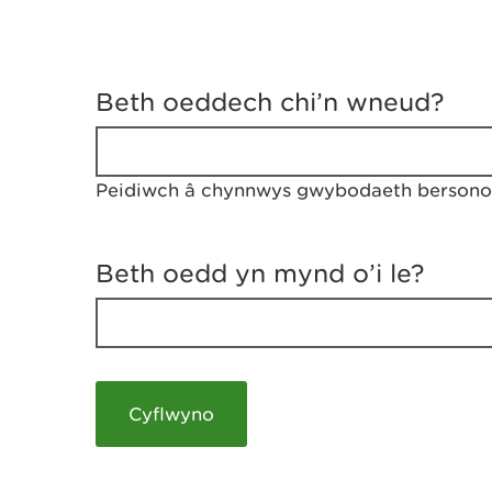
D
y
Beth oeddech chi’n wneud?
w
e
d
w
Peidiwch â chynnwys gwybodaeth bersonol
c
h
w
r
Beth oedd yn mynd o’i le?
t
h
y
m
a
m
e
i
c
h