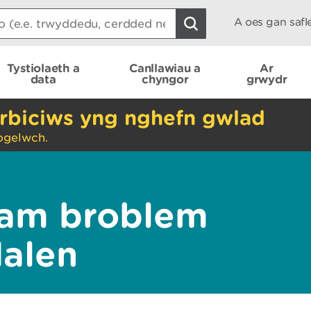
A oes gan saf
Tystiolaeth a
Canllawiau a
Ar
data
chyngor
grwydr
rbiciws yng nghefn gwlad
ogelwch.
am broblem
dalen