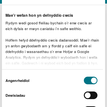
Mae'r wefan hon yn defnyddio cwcis
Rydym wedi gosod ffeiliau bychain o’r enw cwcis ar
D
y
eich dyfais er mwyn caniatáu i’n safle weithio.
Beth oeddech chi’n wneud?
w
e
Hoffem hefyd ddefnyddio cwcis dadansoddi. Mae’r rhain
d
yn anfon gwybodaeth am y ffordd y caiff ein safle ei
w
Peidiwch â chynnwys gwybodaeth bersonol neu
ddefnyddio i wasanaethau o’r enw Hotjar a Google
c
ariannol
h
Analytics. Rydym yn defnyddio’r wybodaeth hon i wella
w
ein safle. Gadewch i ni wybod eich bod yn fodlon â hyn.
r
Byddwn yn defnyddio cwci i gadw eich dewis.
t
Beth oedd yn mynd o’i le?
Dewis
h
Gellir
darllen mwy am ein cwcis
cyn i chi ddewis.
Angenrheidiol
y
Caniatâd
m
a
m
Dewisiadau
e
i