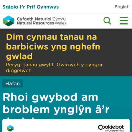
Sgipio I’r Prif Gynnwys
English
Dim cynnau tanau na
barbiciws yng nghefn
gwlad
Perygl tanau gwyllt. Gwiriwch y cyngor
diogelwch.
Hafan
Rhoi gwybod am
broblem ynglŷn â’r
dudalen