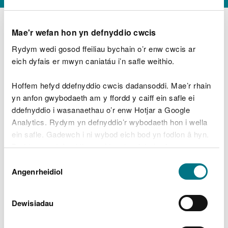
Mae'r wefan hon yn defnyddio cwcis
Rydym wedi gosod ffeiliau bychain o’r enw cwcis ar
D
y
eich dyfais er mwyn caniatáu i’n safle weithio.
Beth oeddech chi’n wneud?
w
e
Hoffem hefyd ddefnyddio cwcis dadansoddi. Mae’r rhain
d
yn anfon gwybodaeth am y ffordd y caiff ein safle ei
w
Peidiwch â chynnwys gwybodaeth bersonol neu
ddefnyddio i wasanaethau o’r enw Hotjar a Google
c
ariannol
h
Analytics. Rydym yn defnyddio’r wybodaeth hon i wella
w
ein safle. Gadewch i ni wybod eich bod yn fodlon â hyn.
r
Byddwn yn defnyddio cwci i gadw eich dewis.
t
Beth oedd yn mynd o’i le?
Dewis
h
Gellir
darllen mwy am ein cwcis
cyn i chi ddewis.
Angenrheidiol
y
Caniatâd
m
a
m
Dewisiadau
e
i