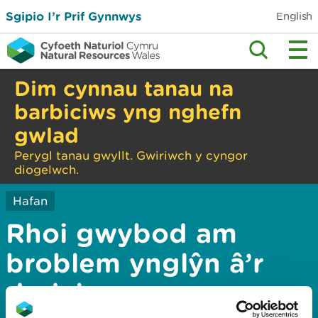
Sgipio I’r Prif Gynnwys
English
Dim cynnau tanau na
barbiciws yng nghefn
gwlad
Perygl tanau gwyllt. Gwiriwch y cyngor
diogelwch.
Hafan
Rhoi gwybod am
broblem ynglŷn â’r
dudalen