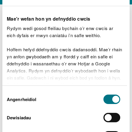
Mae'r wefan hon yn defnyddio cwcis
Rydym wedi gosod ffeiliau bychain o’r enw cwcis ar
D
y
eich dyfais er mwyn caniatáu i’n safle weithio.
Beth oeddech chi’n wneud?
w
e
Hoffem hefyd ddefnyddio cwcis dadansoddi. Mae’r rhain
d
yn anfon gwybodaeth am y ffordd y caiff ein safle ei
w
Peidiwch â chynnwys gwybodaeth bersonol neu
ddefnyddio i wasanaethau o’r enw Hotjar a Google
c
ariannol
h
Analytics. Rydym yn defnyddio’r wybodaeth hon i wella
w
ein safle. Gadewch i ni wybod eich bod yn fodlon â hyn.
r
Byddwn yn defnyddio cwci i gadw eich dewis.
t
Beth oedd yn mynd o’i le?
Dewis
h
Gellir
darllen mwy am ein cwcis
cyn i chi ddewis.
Angenrheidiol
y
Caniatâd
m
a
m
Dewisiadau
e
i