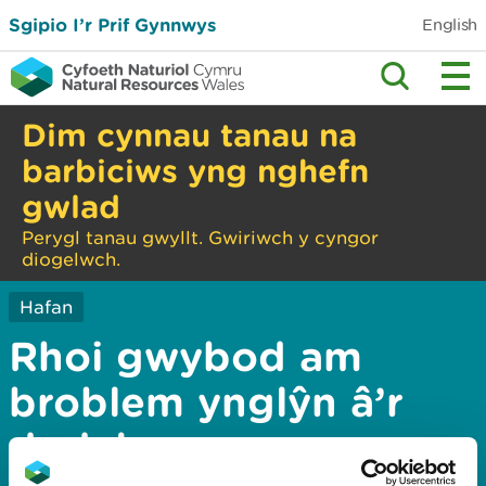
Sgipio I’r Prif Gynnwys
English
Dim cynnau tanau na
barbiciws yng nghefn
gwlad
Perygl tanau gwyllt. Gwiriwch y cyngor
diogelwch.
Hafan
Rhoi gwybod am
broblem ynglŷn â’r
dudalen