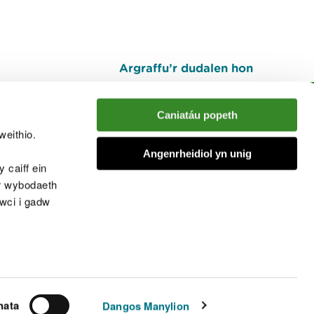
Argraffu’r dudalen hon
I fyny
Caniatáu popeth
weithio.
muno â'r sgwrs
Angenrheidiol yn unig
 caiff ein
’r wybodaeth
cwci i gadw
chwcis
nata
Dangos Manylion
© Cyfoeth Naturiol Cymru