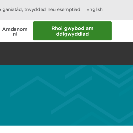
le ganiatâd, trwydded neu esemptiad
English
Rhoi gwybod am
Amdanom
ni
ddigwyddiad