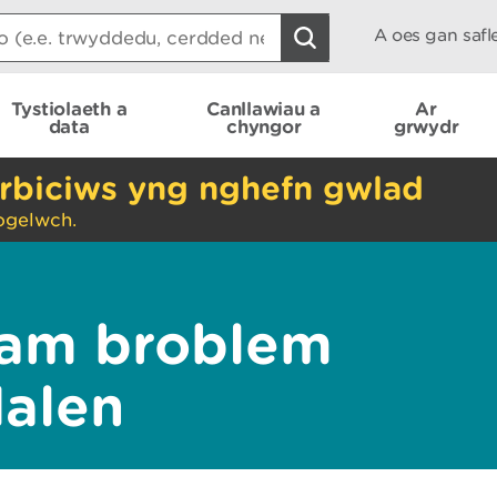
A oes gan saf
Tystiolaeth a
Canllawiau a
Ar
data
chyngor
grwydr
rbiciws yng nghefn gwlad
ogelwch.
am broblem
dalen