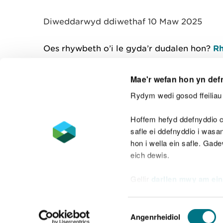
y
m
Diweddarwyd ddiwethaf 10 Maw 2025
w
e
l
Oes rhywbeth o’i le gyda’r dudalen hon?
Rh
i
a
d
Mae'r wefan hon yn def
Rydym wedi gosod ffeiliau 
Cysylltu â ni
Hoffem hefyd ddefnyddio c
safle ei ddefnyddio i was
hon i wella ein safle. Gad
eich dewis.
Datganiad hygyrchedd
Safonau'r Gymr
Gellir
darllen mwy am ein
Datganiad caethwasiaeth fodern
Dewis
Angenrheidiol
Caniatâd