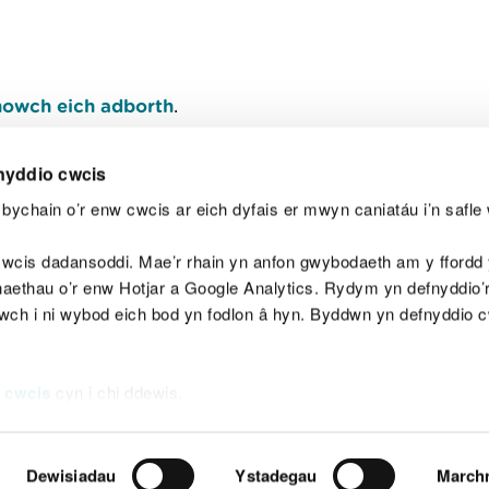
owch eich adborth
.
nyddio cwcis
bychain o’r enw cwcis ar eich dyfais er mwyn caniatáu i’n safle 
Y
wcis dadansoddi. Mae’r rhain yn anfon gwybodaeth am y ffordd y
anaethau o’r enw Hotjar a Google Analytics. Rydym yn defnyddio
ewch i ni wybod eich bod yn fodlon â hyn. Byddwn yn defnyddio 
aeg
Map o'r safle
Hawlfraint
Preifatrwydd a 
 cwcis
cyn i chi ddewis.
Dewisiadau
Ystadegau
March