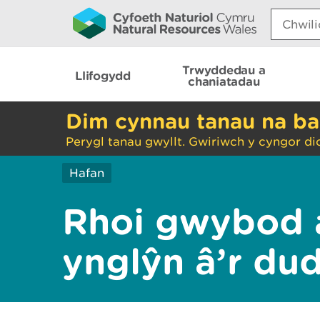
Search:
Trwyddedau a
Llifogydd
chaniatadau
Dim cynnau tanau na ba
Perygl tanau gwyllt. Gwiriwch y cyngor di
Hafan
Rhoi gwybod 
ynglŷn â’r du