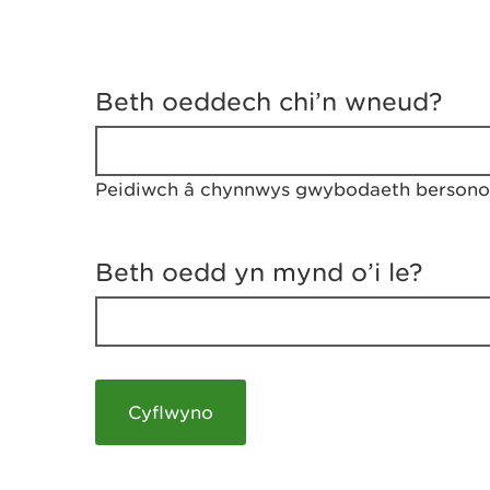
D
y
Beth oeddech chi’n wneud?
w
e
d
w
Peidiwch â chynnwys gwybodaeth bersonol
c
h
w
r
Beth oedd yn mynd o’i le?
t
h
y
m
a
m
e
i
c
h