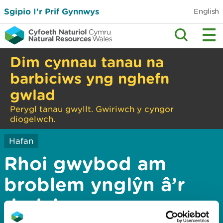
Sgipio I’r Prif Gynnwys
English
Dim cynnau tanau na
barbiciws yng nghefn
gwlad
Perygl tanau gwyllt. Gwiriwch y cyngor
diogelwch.
Hafan
Rhoi gwybod am
broblem ynglŷn â’r
dudalen