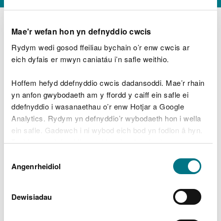
Mae'r wefan hon yn defnyddio cwcis
Rydym wedi gosod ffeiliau bychain o’r enw cwcis ar
D
y
eich dyfais er mwyn caniatáu i’n safle weithio.
Beth oeddech chi’n wneud?
w
e
Hoffem hefyd ddefnyddio cwcis dadansoddi. Mae’r rhain
d
yn anfon gwybodaeth am y ffordd y caiff ein safle ei
w
Peidiwch â chynnwys gwybodaeth bersonol neu
ddefnyddio i wasanaethau o’r enw Hotjar a Google
c
ariannol
h
Analytics. Rydym yn defnyddio’r wybodaeth hon i wella
w
ein safle. Gadewch i ni wybod eich bod yn fodlon â hyn.
r
Byddwn yn defnyddio cwci i gadw eich dewis.
t
Beth oedd yn mynd o’i le?
Dewis
h
Gellir
darllen mwy am ein cwcis
cyn i chi ddewis.
Angenrheidiol
y
Caniatâd
m
a
m
Dewisiadau
e
i