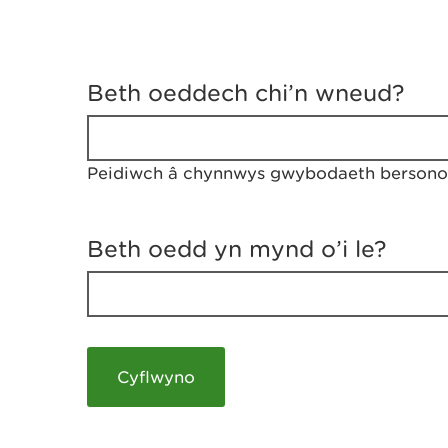
D
y
Beth oeddech chi’n wneud?
w
e
d
w
Peidiwch â chynnwys gwybodaeth bersonol
c
h
w
r
Beth oedd yn mynd o’i le?
t
h
y
m
a
m
e
i
c
h