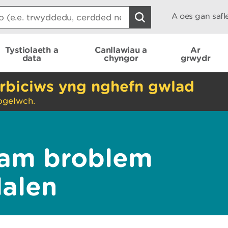
A oes gan saf
Tystiolaeth a
Canllawiau a
Ar
data
chyngor
grwydr
rbiciws yng nghefn gwlad
ogelwch.
am broblem
dalen