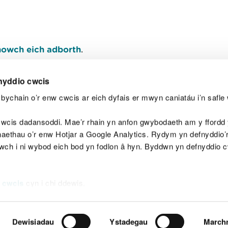
owch eich adborth
.
nyddio cwcis
bychain o’r enw cwcis ar eich dyfais er mwyn caniatáu i’n safle 
Y
wcis dadansoddi. Mae’r rhain yn anfon gwybodaeth am y ffordd y
anaethau o’r enw Hotjar a Google Analytics. Rydym yn defnyddio
ewch i ni wybod eich bod yn fodlon â hyn. Byddwn yn defnyddio 
aeg
Map o'r safle
Hawlfraint
Preifatrwydd a 
 cwcis
cyn i chi ddewis.
Dewisiadau
Ystadegau
March