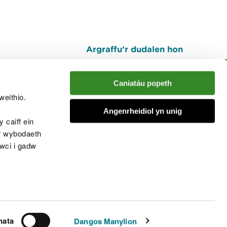
Argraffu’r dudalen hon
I fyny
Caniatáu popeth
weithio.
muno â'r sgwrs
Angenrheidiol yn unig
 caiff ein
’r wybodaeth
cwci i gadw
chwcis
nata
Dangos Manylion
© Cyfoeth Naturiol Cymru