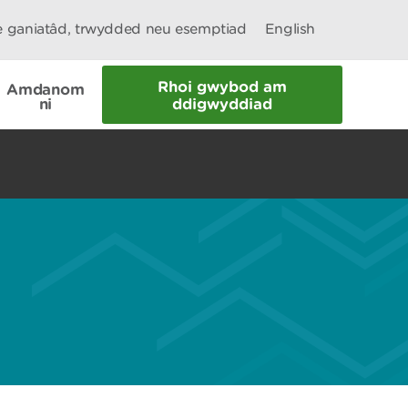
le ganiatâd, trwydded neu esemptiad
English
Rhoi gwybod am
Amdanom
ni
ddigwyddiad