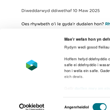
y
m
Diweddarwyd ddiwethaf 10 Maw 2025
w
e
l
Oes rhywbeth o’i le gyda’r dudalen hon?
Rh
i
a
d
Mae'r wefan hon yn def
Rydym wedi gosod ffeiliau 
Cysylltu â ni
Hoffem hefyd ddefnyddio c
safle ei ddefnyddio i was
hon i wella ein safle. Gad
eich dewis.
Datganiad hygyrchedd
Safonau'r Gymr
Gellir
darllen mwy am ein
Datganiad caethwasiaeth fodern
Dewis
Angenrheidiol
Caniatâd