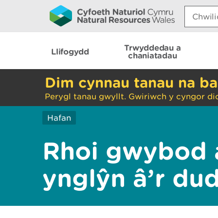
Search:
Trwyddedau a
Llifogydd
chaniatadau
Dim cynnau tanau na ba
Perygl tanau gwyllt. Gwiriwch y cyngor di
Hafan
Rhoi gwybod 
ynglŷn â’r du