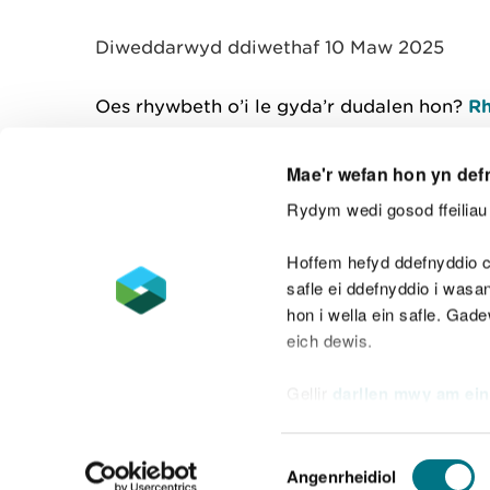
y
m
Diweddarwyd ddiwethaf 10 Maw 2025
w
e
l
Oes rhywbeth o’i le gyda’r dudalen hon?
Rh
i
a
d
Mae'r wefan hon yn def
Rydym wedi gosod ffeiliau 
Cysylltu â ni
Hoffem hefyd ddefnyddio c
safle ei ddefnyddio i was
hon i wella ein safle. Gad
eich dewis.
Datganiad hygyrchedd
Safonau'r Gymr
Gellir
darllen mwy am ein
Datganiad caethwasiaeth fodern
Dewis
Angenrheidiol
Caniatâd