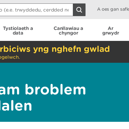
A oes gan saf
Tystiolaeth a
Canllawiau a
Ar
data
chyngor
grwydr
rbiciws yng nghefn gwlad
ogelwch.
am broblem
dalen