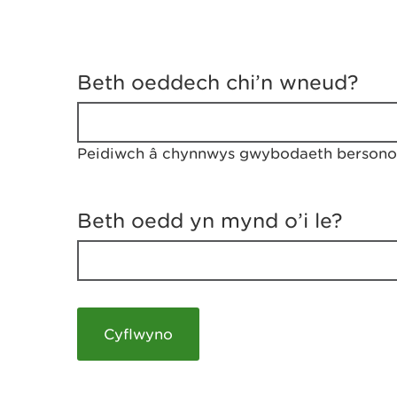
D
y
Beth oeddech chi’n wneud?
w
e
d
w
Peidiwch â chynnwys gwybodaeth bersonol
c
h
w
r
Beth oedd yn mynd o’i le?
t
h
y
m
a
m
e
i
c
h