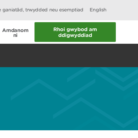
le ganiatâd, trwydded neu esemptiad
English
Rhoi gwybod am
Amdanom
ni
ddigwyddiad