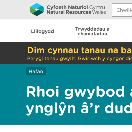
Search:
Trwyddedau a
Llifogydd
chaniatadau
Dim cynnau tanau na ba
Perygl tanau gwyllt. Gwiriwch y cyngor di
Hafan
Rhoi gwybod 
ynglŷn â’r du