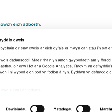
owch eich adborth
.
nyddio cwcis
bychain o’r enw cwcis ar eich dyfais er mwyn caniatáu i’n safle 
Y
wcis dadansoddi. Mae’r rhain yn anfon gwybodaeth am y ffordd y
anaethau o’r enw Hotjar a Google Analytics. Rydym yn defnyddio
ewch i ni wybod eich bod yn fodlon â hyn. Byddwn yn defnyddio 
aeg
Map o'r safle
Hawlfraint
Preifatrwydd a 
 cwcis
cyn i chi ddewis.
Dewisiadau
Ystadegau
March