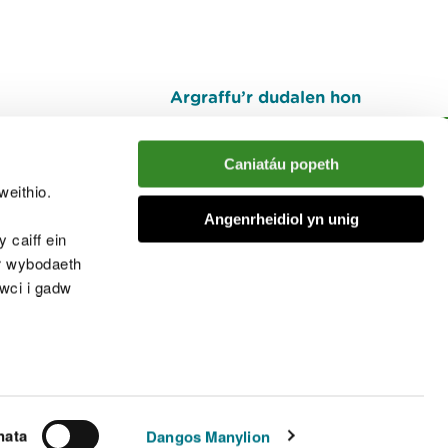
Argraffu’r dudalen hon
I fyny
Caniatáu popeth
weithio.
muno â'r sgwrs
Angenrheidiol yn unig
 caiff ein
’r wybodaeth
cwci i gadw
chwcis
nata
Dangos Manylion
© Cyfoeth Naturiol Cymru