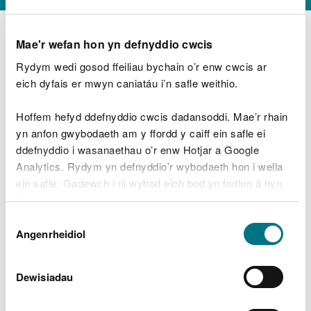
Mae'r wefan hon yn defnyddio cwcis
Rydym wedi gosod ffeiliau bychain o’r enw cwcis ar
D
y
eich dyfais er mwyn caniatáu i’n safle weithio.
Beth oeddech chi’n wneud?
w
e
Hoffem hefyd ddefnyddio cwcis dadansoddi. Mae’r rhain
d
yn anfon gwybodaeth am y ffordd y caiff ein safle ei
w
Peidiwch â chynnwys gwybodaeth bersonol neu
ddefnyddio i wasanaethau o’r enw Hotjar a Google
c
ariannol
h
Analytics. Rydym yn defnyddio’r wybodaeth hon i wella
w
ein safle. Gadewch i ni wybod eich bod yn fodlon â hyn.
r
Byddwn yn defnyddio cwci i gadw eich dewis.
t
Beth oedd yn mynd o’i le?
Dewis
h
Gellir
darllen mwy am ein cwcis
cyn i chi ddewis.
Angenrheidiol
y
Caniatâd
m
a
m
Dewisiadau
e
i