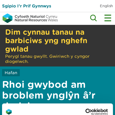
Sgipio I’r Prif Gynnwys
English
Dim cynnau tanau na
barbiciws yng nghefn
gwlad
Perygl tanau gwyllt. Gwiriwch y cyngor
diogelwch.
Hafan
Rhoi gwybod am
broblem ynglŷn â’r
dudalen