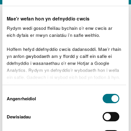
Mae'r wefan hon yn defnyddio cwcis
Rydym wedi gosod ffeiliau bychain o’r enw cwcis ar
D
y
eich dyfais er mwyn caniatáu i’n safle weithio.
Beth oeddech chi’n wneud?
w
e
Hoffem hefyd ddefnyddio cwcis dadansoddi. Mae’r rhain
d
yn anfon gwybodaeth am y ffordd y caiff ein safle ei
w
Peidiwch â chynnwys gwybodaeth bersonol neu
ddefnyddio i wasanaethau o’r enw Hotjar a Google
c
ariannol
h
Analytics. Rydym yn defnyddio’r wybodaeth hon i wella
w
ein safle. Gadewch i ni wybod eich bod yn fodlon â hyn.
r
Byddwn yn defnyddio cwci i gadw eich dewis.
t
Beth oedd yn mynd o’i le?
Dewis
h
Gellir
darllen mwy am ein cwcis
cyn i chi ddewis.
Angenrheidiol
y
Caniatâd
m
a
m
Dewisiadau
e
i