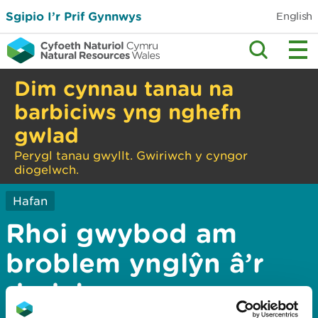
Sgipio I’r Prif Gynnwys
English
Dim cynnau tanau na
barbiciws yng nghefn
gwlad
Perygl tanau gwyllt. Gwiriwch y cyngor
diogelwch.
Hafan
Rhoi gwybod am
broblem ynglŷn â’r
dudalen