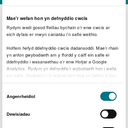
Mae'r wefan hon yn defnyddio cwcis
Rydym wedi gosod ffeiliau bychain o’r enw cwcis ar
D
y
eich dyfais er mwyn caniatáu i’n safle weithio.
Beth oeddech chi’n wneud?
w
e
Hoffem hefyd ddefnyddio cwcis dadansoddi. Mae’r rhain
d
yn anfon gwybodaeth am y ffordd y caiff ein safle ei
w
Peidiwch â chynnwys gwybodaeth bersonol neu
ddefnyddio i wasanaethau o’r enw Hotjar a Google
c
ariannol
h
Analytics. Rydym yn defnyddio’r wybodaeth hon i wella
w
ein safle. Gadewch i ni wybod eich bod yn fodlon â hyn.
r
Byddwn yn defnyddio cwci i gadw eich dewis.
t
Beth oedd yn mynd o’i le?
Dewis
h
Gellir
darllen mwy am ein cwcis
cyn i chi ddewis.
Angenrheidiol
y
Caniatâd
m
a
m
Dewisiadau
e
i