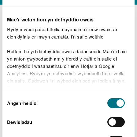
Mae'r wefan hon yn defnyddio cwcis
Rydym wedi gosod ffeiliau bychain o’r enw cwcis ar
D
y
eich dyfais er mwyn caniatáu i’n safle weithio.
Beth oeddech chi’n wneud?
w
e
Hoffem hefyd ddefnyddio cwcis dadansoddi. Mae’r rhain
d
yn anfon gwybodaeth am y ffordd y caiff ein safle ei
w
Peidiwch â chynnwys gwybodaeth bersonol neu
ddefnyddio i wasanaethau o’r enw Hotjar a Google
c
ariannol
h
Analytics. Rydym yn defnyddio’r wybodaeth hon i wella
w
ein safle. Gadewch i ni wybod eich bod yn fodlon â hyn.
r
Byddwn yn defnyddio cwci i gadw eich dewis.
t
Beth oedd yn mynd o’i le?
Dewis
h
Gellir
darllen mwy am ein cwcis
cyn i chi ddewis.
Angenrheidiol
y
Caniatâd
m
a
m
Dewisiadau
e
i