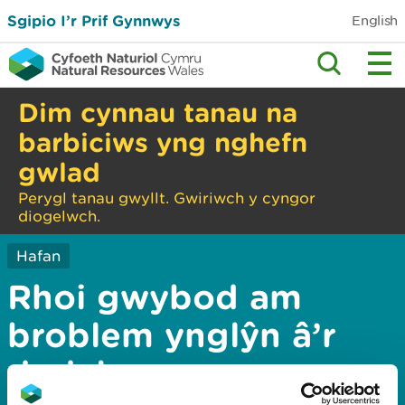
Sgipio I’r Prif Gynnwys
English
Dim cynnau tanau na
barbiciws yng nghefn
gwlad
Perygl tanau gwyllt. Gwiriwch y cyngor
diogelwch.
Hafan
Rhoi gwybod am
broblem ynglŷn â’r
dudalen