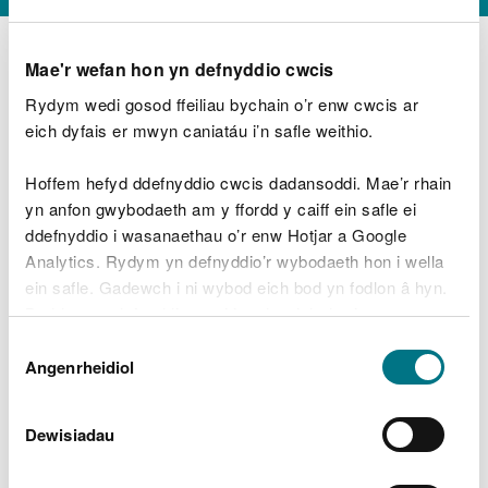
Mae'r wefan hon yn defnyddio cwcis
Rydym wedi gosod ffeiliau bychain o’r enw cwcis ar
D
y
eich dyfais er mwyn caniatáu i’n safle weithio.
Beth oeddech chi’n wneud?
w
e
Hoffem hefyd ddefnyddio cwcis dadansoddi. Mae’r rhain
d
yn anfon gwybodaeth am y ffordd y caiff ein safle ei
w
Peidiwch â chynnwys gwybodaeth bersonol neu
ddefnyddio i wasanaethau o’r enw Hotjar a Google
c
ariannol
h
Analytics. Rydym yn defnyddio’r wybodaeth hon i wella
w
ein safle. Gadewch i ni wybod eich bod yn fodlon â hyn.
r
Byddwn yn defnyddio cwci i gadw eich dewis.
t
Beth oedd yn mynd o’i le?
Dewis
h
Gellir
darllen mwy am ein cwcis
cyn i chi ddewis.
Angenrheidiol
y
Caniatâd
m
a
m
Dewisiadau
e
i