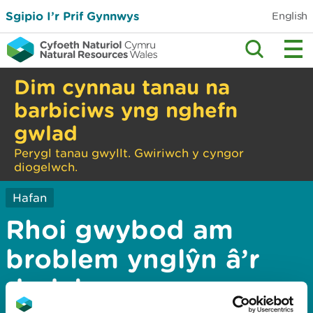
Sgipio I’r Prif Gynnwys
English
Dim cynnau tanau na
barbiciws yng nghefn
gwlad
Perygl tanau gwyllt. Gwiriwch y cyngor
diogelwch.
Hafan
Rhoi gwybod am
broblem ynglŷn â’r
dudalen