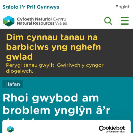
Sgipio I’r Prif Gynnwys
English
Dim cynnau tanau na
barbiciws yng nghefn
gwlad
Perygl tanau gwyllt. Gwiriwch y cyngor
diogelwch.
Hafan
Rhoi gwybod am
broblem ynglŷn â’r
dudalen