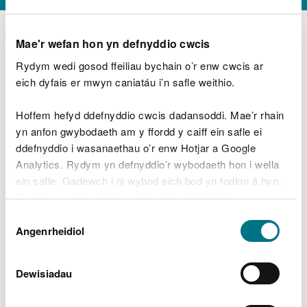
Mae'r wefan hon yn defnyddio cwcis
Rydym wedi gosod ffeiliau bychain o’r enw cwcis ar
D
y
eich dyfais er mwyn caniatáu i’n safle weithio.
Beth oeddech chi’n wneud?
w
e
Hoffem hefyd ddefnyddio cwcis dadansoddi. Mae’r rhain
d
yn anfon gwybodaeth am y ffordd y caiff ein safle ei
w
Peidiwch â chynnwys gwybodaeth bersonol neu
ddefnyddio i wasanaethau o’r enw Hotjar a Google
c
ariannol
h
Analytics. Rydym yn defnyddio’r wybodaeth hon i wella
w
ein safle. Gadewch i ni wybod eich bod yn fodlon â hyn.
r
Byddwn yn defnyddio cwci i gadw eich dewis.
t
Beth oedd yn mynd o’i le?
Dewis
h
Gellir
darllen mwy am ein cwcis
cyn i chi ddewis.
Angenrheidiol
y
Caniatâd
m
a
m
Dewisiadau
e
i