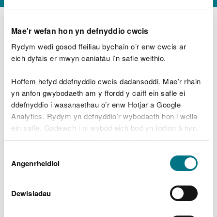
Mae'r wefan hon yn defnyddio cwcis
Rydym wedi gosod ffeiliau bychain o’r enw cwcis ar
D
y
eich dyfais er mwyn caniatáu i’n safle weithio.
Beth oeddech chi’n wneud?
w
e
Hoffem hefyd ddefnyddio cwcis dadansoddi. Mae’r rhain
d
yn anfon gwybodaeth am y ffordd y caiff ein safle ei
w
Peidiwch â chynnwys gwybodaeth bersonol neu
ddefnyddio i wasanaethau o’r enw Hotjar a Google
c
ariannol
h
Analytics. Rydym yn defnyddio’r wybodaeth hon i wella
w
ein safle. Gadewch i ni wybod eich bod yn fodlon â hyn.
r
Byddwn yn defnyddio cwci i gadw eich dewis.
t
Beth oedd yn mynd o’i le?
Dewis
h
Gellir
darllen mwy am ein cwcis
cyn i chi ddewis.
Angenrheidiol
y
Caniatâd
m
a
m
Dewisiadau
e
i