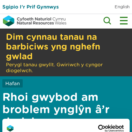
Sgipio I’r Prif Gynnwys
English
Dim cynnau tanau na
barbiciws yng nghefn
gwlad
Perygl tanau gwyllt. Gwiriwch y cyngor
diogelwch.
Hafan
Rhoi gwybod am
broblem ynglŷn â’r
dudalen