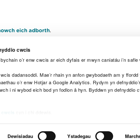
owch eich adborth
.
nyddio cwcis
bychain o’r enw cwcis ar eich dyfais er mwyn caniatáu i’n safle 
Y
wcis dadansoddi. Mae’r rhain yn anfon gwybodaeth am y ffordd y
anaethau o’r enw Hotjar a Google Analytics. Rydym yn defnyddio
ewch i ni wybod eich bod yn fodlon â hyn. Byddwn yn defnyddio 
aeg
Map o'r safle
Hawlfraint
Preifatrwydd a 
 cwcis
cyn i chi ddewis.
Dewisiadau
Ystadegau
March