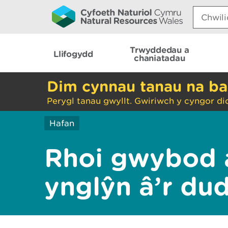
Search:
Trwyddedau a
Llifogydd
chaniatadau
Dim cynnau tanau na ba
Perygl tanau gwyllt. Gwiriwch y cyngor di
Hafan
Rhoi gwybod 
ynglŷn â’r du