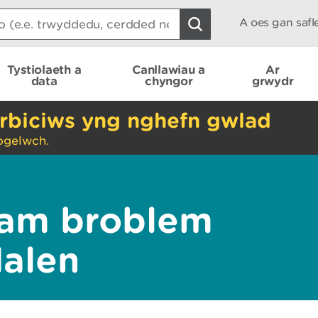
A oes gan saf
Tystiolaeth a
Canllawiau a
Ar
data
chyngor
grwydr
rbiciws yng nghefn gwlad
ogelwch.
am broblem
dalen