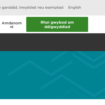
le ganiatâd, trwydded neu esemptiad
English
Rhoi gwybod am
Amdanom
ni
ddigwyddiad