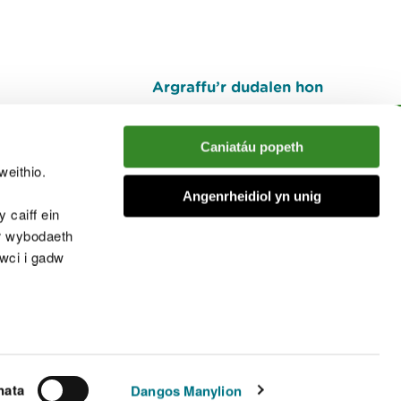
Argraffu’r dudalen hon
I fyny
Caniatáu popeth
weithio.
muno â'r sgwrs
Angenrheidiol yn unig
 caiff ein
’r wybodaeth
cwci i gadw
chwcis
nata
Dangos Manylion
© Cyfoeth Naturiol Cymru