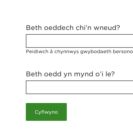
D
y
Beth oeddech chi’n wneud?
w
e
d
w
Peidiwch â chynnwys gwybodaeth bersonol
c
h
w
r
Beth oedd yn mynd o’i le?
t
h
y
m
a
m
e
i
c
h