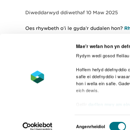
y
m
Diweddarwyd ddiwethaf 10 Maw 2025
w
e
l
Oes rhywbeth o’i le gyda’r dudalen hon?
Rh
i
a
d
Mae'r wefan hon yn def
Rydym wedi gosod ffeiliau 
Cysylltu â ni
Hoffem hefyd ddefnyddio c
safle ei ddefnyddio i was
hon i wella ein safle. Gad
eich dewis.
Datganiad hygyrchedd
Safonau'r Gymr
Gellir
darllen mwy am ein
Datganiad caethwasiaeth fodern
Dewis
Angenrheidiol
Caniatâd