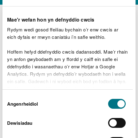
Mae'r wefan hon yn defnyddio cwcis
Rydym wedi gosod ffeiliau bychain o’r enw cwcis ar
D
y
eich dyfais er mwyn caniatáu i’n safle weithio.
Beth oeddech chi’n wneud?
w
e
Hoffem hefyd ddefnyddio cwcis dadansoddi. Mae’r rhain
d
yn anfon gwybodaeth am y ffordd y caiff ein safle ei
w
Peidiwch â chynnwys gwybodaeth bersonol neu
ddefnyddio i wasanaethau o’r enw Hotjar a Google
c
ariannol
h
Analytics. Rydym yn defnyddio’r wybodaeth hon i wella
w
ein safle. Gadewch i ni wybod eich bod yn fodlon â hyn.
r
Byddwn yn defnyddio cwci i gadw eich dewis.
t
Beth oedd yn mynd o’i le?
Dewis
h
Gellir
darllen mwy am ein cwcis
cyn i chi ddewis.
Angenrheidiol
y
Caniatâd
m
a
m
Dewisiadau
e
i