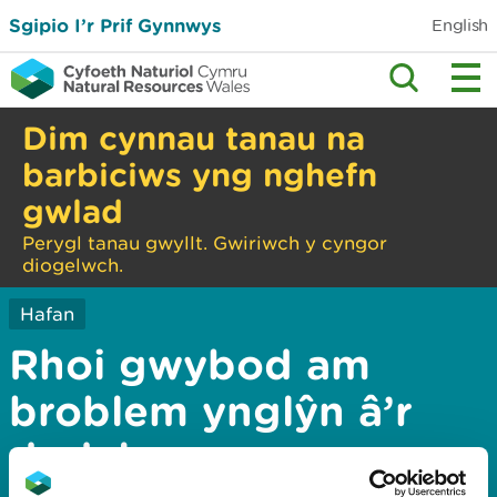
Sgipio I’r Prif Gynnwys
English
Dim cynnau tanau na
barbiciws yng nghefn
gwlad
Perygl tanau gwyllt. Gwiriwch y cyngor
diogelwch.
Hafan
Rhoi gwybod am
broblem ynglŷn â’r
dudalen