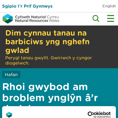
Sgipio I’r Prif Gynnwys
English
Dim cynnau tanau na
barbiciws yng nghefn
gwlad
Perygl tanau gwyllt. Gwiriwch y cyngor
diogelwch.
Hafan
Rhoi gwybod am
broblem ynglŷn â’r
dudalen