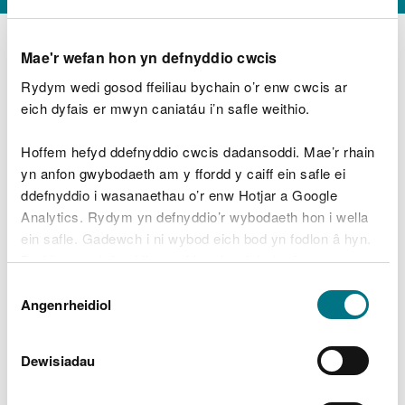
Mae'r wefan hon yn defnyddio cwcis
Rydym wedi gosod ffeiliau bychain o’r enw cwcis ar
D
y
eich dyfais er mwyn caniatáu i’n safle weithio.
Beth oeddech chi’n wneud?
w
e
Hoffem hefyd ddefnyddio cwcis dadansoddi. Mae’r rhain
d
yn anfon gwybodaeth am y ffordd y caiff ein safle ei
w
Peidiwch â chynnwys gwybodaeth bersonol neu
ddefnyddio i wasanaethau o’r enw Hotjar a Google
c
ariannol
h
Analytics. Rydym yn defnyddio’r wybodaeth hon i wella
w
ein safle. Gadewch i ni wybod eich bod yn fodlon â hyn.
r
Byddwn yn defnyddio cwci i gadw eich dewis.
t
Beth oedd yn mynd o’i le?
Dewis
h
Gellir
darllen mwy am ein cwcis
cyn i chi ddewis.
Angenrheidiol
y
Caniatâd
m
a
m
Dewisiadau
e
i