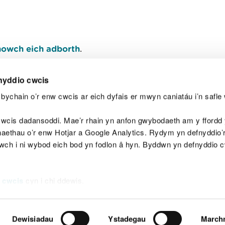
owch eich adborth
.
nyddio cwcis
bychain o’r enw cwcis ar eich dyfais er mwyn caniatáu i’n safle 
Y
wcis dadansoddi. Mae’r rhain yn anfon gwybodaeth am y ffordd y
anaethau o’r enw Hotjar a Google Analytics. Rydym yn defnyddio
ewch i ni wybod eich bod yn fodlon â hyn. Byddwn yn defnyddio 
aeg
Map o'r safle
Hawlfraint
Preifatrwydd a 
 cwcis
cyn i chi ddewis.
Dewisiadau
Ystadegau
March