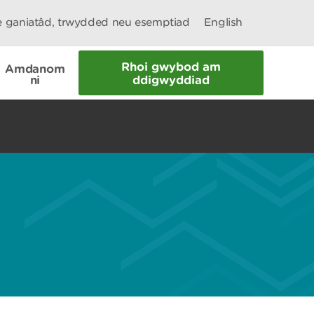
le ganiatâd, trwydded neu esemptiad
English
Rhoi gwybod am
Amdanom
ni
ddigwyddiad