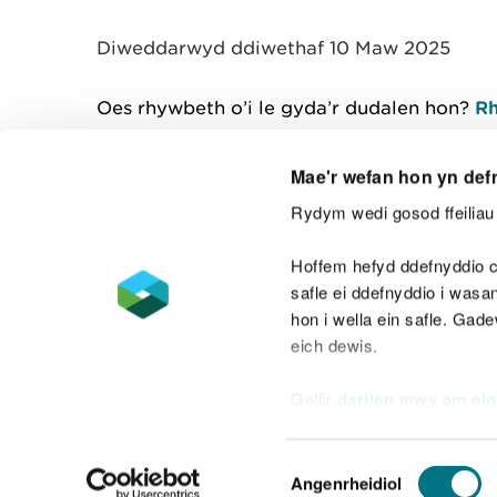
y
m
Diweddarwyd ddiwethaf 10 Maw 2025
w
e
l
Oes rhywbeth o’i le gyda’r dudalen hon?
Rh
i
a
d
Mae'r wefan hon yn def
Rydym wedi gosod ffeiliau 
Cysylltu â ni
Hoffem hefyd ddefnyddio c
safle ei ddefnyddio i was
hon i wella ein safle. Gad
eich dewis.
Datganiad hygyrchedd
Safonau'r Gymr
Gellir
darllen mwy am ein
Datganiad caethwasiaeth fodern
Dewis
Angenrheidiol
Caniatâd