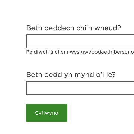
D
y
Beth oeddech chi’n wneud?
w
e
d
w
Peidiwch â chynnwys gwybodaeth bersonol
c
h
w
r
Beth oedd yn mynd o’i le?
t
h
y
m
a
m
e
i
c
h