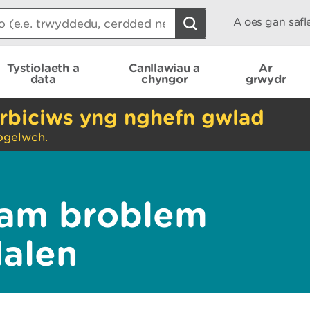
A oes gan saf
Tystiolaeth a
Canllawiau a
Ar
data
chyngor
grwydr
rbiciws yng nghefn gwlad
ogelwch.
am broblem
dalen