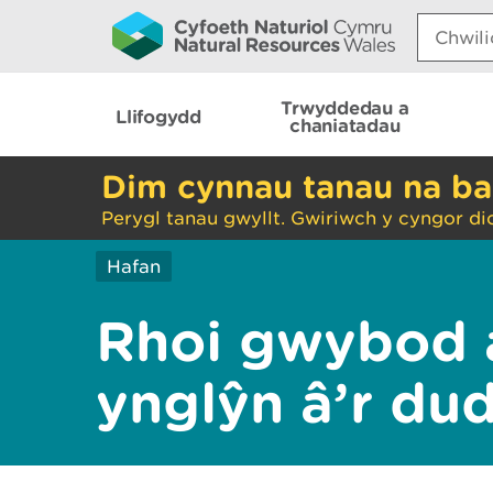
Search:
Trwyddedau a
Llifogydd
chaniatadau
Dim cynnau tanau na ba
Perygl tanau gwyllt. Gwiriwch y cyngor di
Hafan
Rhoi gwybod 
ynglŷn â’r du