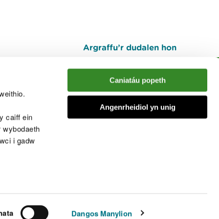
Argraffu’r dudalen hon
I fyny
Caniatáu popeth
weithio.
muno â'r sgwrs
Angenrheidiol yn unig
 caiff ein
’r wybodaeth
cwci i gadw
chwcis
nata
Dangos Manylion
© Cyfoeth Naturiol Cymru