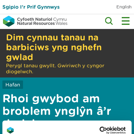
Sgipio I’r Prif Gynnwys
English
Dim cynnau tanau na
barbiciws yng nghefn
gwlad
Perygl tanau gwyllt. Gwiriwch y cyngor
diogelwch.
Hafan
Rhoi gwybod am
broblem ynglŷn â’r
dudalen