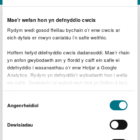
Mae'r wefan hon yn defnyddio cwcis
Rydym wedi gosod ffeiliau bychain o’r enw cwcis ar
D
y
eich dyfais er mwyn caniatáu i’n safle weithio.
Beth oeddech chi’n wneud?
w
e
Hoffem hefyd ddefnyddio cwcis dadansoddi. Mae’r rhain
d
yn anfon gwybodaeth am y ffordd y caiff ein safle ei
w
Peidiwch â chynnwys gwybodaeth bersonol neu
ddefnyddio i wasanaethau o’r enw Hotjar a Google
c
ariannol
h
Analytics. Rydym yn defnyddio’r wybodaeth hon i wella
w
ein safle. Gadewch i ni wybod eich bod yn fodlon â hyn.
r
Byddwn yn defnyddio cwci i gadw eich dewis.
t
Beth oedd yn mynd o’i le?
Dewis
h
Gellir
darllen mwy am ein cwcis
cyn i chi ddewis.
Angenrheidiol
y
Caniatâd
m
a
m
Dewisiadau
e
i