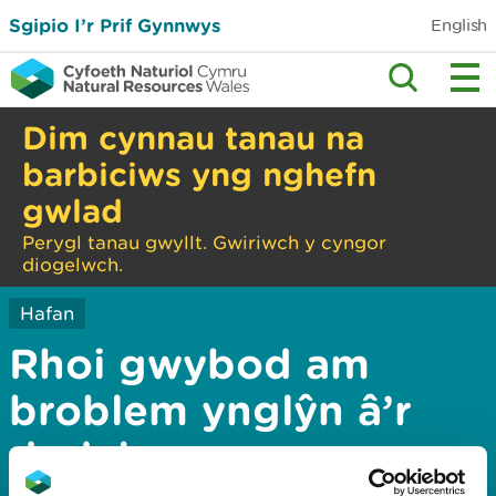
Sgipio I’r Prif Gynnwys
English
Dim cynnau tanau na
barbiciws yng nghefn
gwlad
Perygl tanau gwyllt. Gwiriwch y cyngor
diogelwch.
Hafan
Rhoi gwybod am
broblem ynglŷn â’r
dudalen