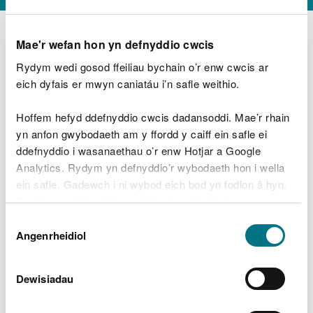
Mae'r wefan hon yn defnyddio cwcis
Rydym wedi gosod ffeiliau bychain o’r enw cwcis ar
D
y
eich dyfais er mwyn caniatáu i’n safle weithio.
Beth oeddech chi’n wneud?
w
e
Hoffem hefyd ddefnyddio cwcis dadansoddi. Mae’r rhain
d
yn anfon gwybodaeth am y ffordd y caiff ein safle ei
w
Peidiwch â chynnwys gwybodaeth bersonol neu
ddefnyddio i wasanaethau o’r enw Hotjar a Google
c
ariannol
h
Analytics. Rydym yn defnyddio’r wybodaeth hon i wella
w
ein safle. Gadewch i ni wybod eich bod yn fodlon â hyn.
r
Byddwn yn defnyddio cwci i gadw eich dewis.
t
Beth oedd yn mynd o’i le?
Dewis
h
Gellir
darllen mwy am ein cwcis
cyn i chi ddewis.
Angenrheidiol
y
Caniatâd
m
a
m
Dewisiadau
e
i